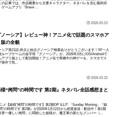
この記事では、作品概要から主要キャラクター、ネタバレを含む最終回
ゲームアプリ『Brave ...
2026.03.23
グノーシア】レビュー神！アニメ化で話題のスマホア
リ版の全貌
ーシア第21話 終点と始点グノーシア検索ありがとうございます！SF一人
ループゲームの金字塔『グノーシア』が、2026年3月にiOS/Androidで
ムアプリ版として配信開始！アニメ化で再燃中の神ゲーを、スマホでス
操作で気...
2026.03.22
様“拷問”の時間です 第2期』ネタバレ全話感想まと
ニメ【姫様”拷問”の時間です】第2期OP ILLIT 「Sunday Morning」『姫
問”の時間です 第2期』が2026年1月12日から絶賛放送・配信中！第1期
世界一優しい拷問」に悶絶した姫様が、魔王軍の新たなメンバー（...