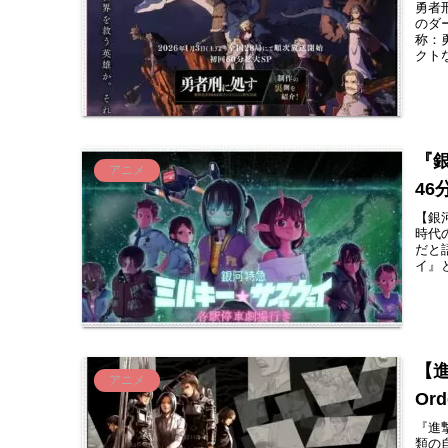
勇者
のダ
称：
クト
『
アニメ
46
【銀
時代
だと
イ』
【進
アニメ
Or
『進
類の