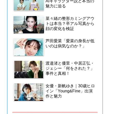
AIキャラクター説と本当の
魅力に迫る
菜々緒の整形カミングアウ
トは本当？卒アル写真から
顔の変化を検証
芦田愛菜「愛菜の身長が低
いのは病気なのか？」
渡邉渚と優里・中居正弘・
ジェシー「何をされた？」
事件と真相！
女優・新帆ゆき｜30歳ヒロ
イン「Young&Fine」出演
作と魅力