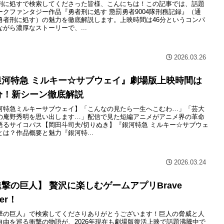
刑に処すで検索してくださった皆様、こんにちは！この記事では、話題
ークファンタジー作品『勇者刑に処す 懲罰勇者9004隊刑務記録』（通
勇者刑に処す）の魅力を徹底解説します。上映時間は46分というコンパ
ながら濃厚なストーリーで、...
2026.03.26
銀河特急 ミルキー☆サブウェイ』劇場版上映時間は
分！新シーン徹底解説
河特急ミルキーサブウェイ】「こんなの見たら一生へこむわ…」「芸大
の庵野秀明を思い出します…」配信で見た短編アニメがアニメ界の革命
語るサイコパス【岡田斗司夫/切りぬき】『銀河特急 ミルキー☆サブウェ
とは？作品概要と魅力『銀河特...
2026.03.24
撃の巨人】 贅沢に楽しむゲームアプリBrave
der！
撃の巨人』で検索してくださりありがとうございます！巨人の脅威と人
自由を巡る衝撃の物語が、2026年現在も劇場版復活上映で話題沸騰中で