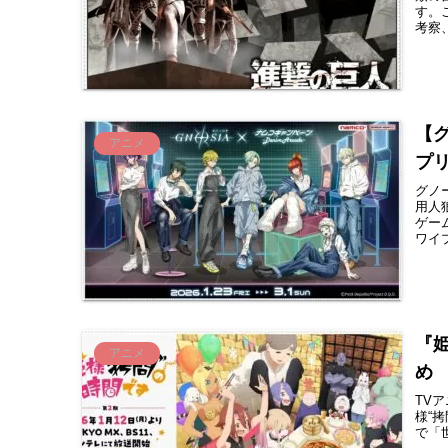
す。
考察、
【
アニメ
プ
グノ
用人狼
ゲー
ワイプ
『姫
アニメ
め
TVア
様“拷
で「