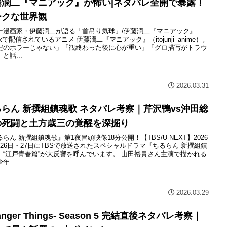
藤潤二『マニアック』が怖い|ネタバレ全開で暴露！
ークな世界観
ー漫画家・伊藤潤二が語る「首吊り気球」/伊藤潤二『マニアック』
flixで配信されているアニメ 伊藤潤二『マニアック』（itojunji_anime）。
だのホラーじゃない」「観終わった後に心が重い」「グロ描写がトラウ
と話...
2026.03.31
らん 新撰組鎮魂歌 ネタバレ考察｜芹沢鴨vs沖田総
の死闘と土方歳三の覚醒を深掘り
らん 新撰組鎮魂歌』第1夜冒頭映像18分公開！【TBS/U-NEXT】2026
月26日・27日にTBSで放送されたスペシャルドラマ『ちるらん 新撰組鎮
』“江戸青春篇”が大反響を呼んでいます。 山田裕貴さん主演で描かれる
年...
2026.03.29
ranger Things- Season 5 完結直後ネタバレ考察｜