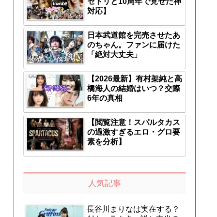
セトリと10周年で見せた神
対応】
日本武道館を完売させたあ
のちゃん。ファンに届けた
「絶対大丈夫」
【2026最新】有村架純と高
橋海人の結婚はいつ？交際
6年の真相
【閲覧注意！スパルタカス
の過激すぎるエロ・グロ要
素を分析】
人気記事
長谷川まりなは実在する？