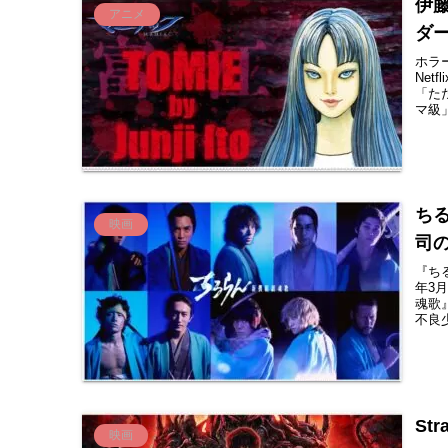
伊
アニメ
ダ
ホラ
Net
「た
マ級」
ちる
映画
司
『ちる
年3
魂歌
不良少
St
映画