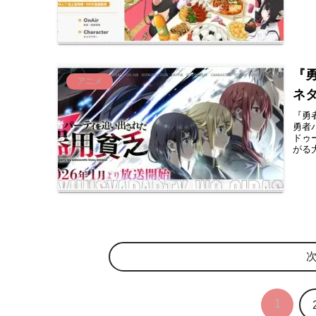
『
アニメ
ネ
『勇
勇者
ドゥ
がる大
1