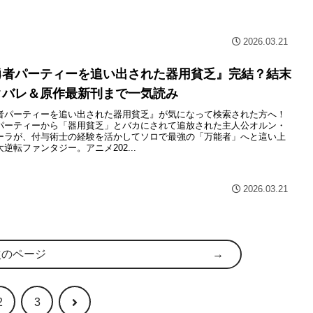
2026.03.21
勇者パーティーを追い出された器用貧乏』完結？結末
タバレ＆原作最新刊まで一気読み
者パーティーを追い出された器用貧乏』が気になって検索された方へ！
パーティーから「器用貧乏」とバカにされて追放された主人公オルン・
ーラが、付与術士の経験を活かしてソロで最強の「万能者」へと這い上
逆転ファンタジー。アニメ202...
2026.03.21
次のページ
次
2
3