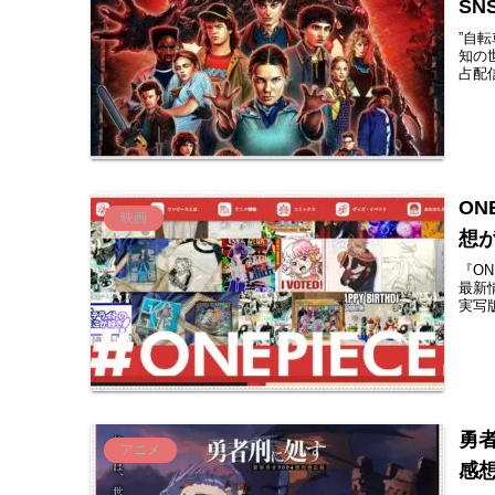
SN
”自
知の世
占配
ON
映画
想
『ON
最新
実写版
勇
アニメ
感