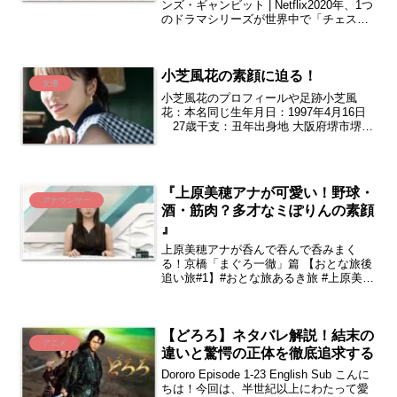
ンズ・ギャンビット | Netflix2020年、1つ
のドラマシリーズが世界中で「チェス・
ブーム」を巻き起こしました。Netflixオ
リジナル作品『クイーンズ・ギャンビッ
ト』です。1950年代から60...
小芝風花の素顔に迫る！
女優
小芝風花のプロフィールや足跡小芝風
花：本名同じ生年月日：1997年4月16日
27歳干支：丑年出身地 大阪府堺市堺
区 仁徳天皇陵の真北学歴：堺市浅香山
小学校、浅香山中学→日出中学、日出高
校身長：158cm B75cm W58cm H79...
『上原美穂アナが可愛い！野球・
アナウンサー
酒・筋肉？多才なミぽりんの素顔
』
上原美穂アナが呑んで吞んで呑みまく
る！京橋「まぐろ一徹」篇 【おとな旅後
追い旅#1】#おとな旅あるき旅 #上原美穂
#CLUBTVO最近、テレビ大阪の番組でひ
ときわ元気で明るい笑顔が印象的なアナ
ウンサーを見かけたことはありません
【どろろ】ネタバレ解説！結末の
か？その正体...
アニメ
違いと驚愕の正体を徹底追求する
Dororo Episode 1-23 English Sub こんに
ちは！今回は、半世紀以上にわたって愛