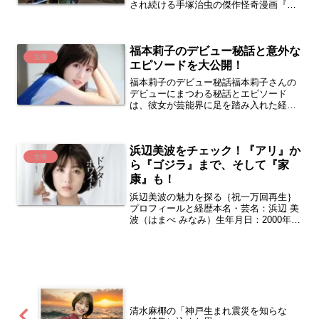
され続ける手塚治虫の傑作怪奇漫画『ど
ろろ』について解説します。「百鬼丸は
最終的にすべての体を取り戻せたの
か？」「どろろの正体にまつわる...
福本莉子のデビュー秘話と意外な
女優
エピソードを大公開！
福本莉子のデビュー秘話福本莉子さんの
デビューにまつわる秘話とエピソード
は、彼女が芸能界に足を踏み入れた経緯
と、その後のキャリアの発展に関する興
味深いものです。福本さんは、2016年に
開催された「第8回東宝シンデレラオーデ
浜辺美波をチェック！『アリ』か
ィション」でグランプ...
女優
ら『ゴジラ』まで、そして『家
康』も！
浜辺美波の魅力を探る｛祝一万回再生｝
プロフィールと経歴本名・芸名：浜辺 美
波（はまべ みなみ）生年月日：2000年8
月29日愛称：「ベーやん」「みーちゃ
ん」出身地：石川県津幡町つばたまち身
長：157 cm血液型：B型学歴：堀越高等
学校職業：...
清水麻椰の「神戸生まれ震災を知らな