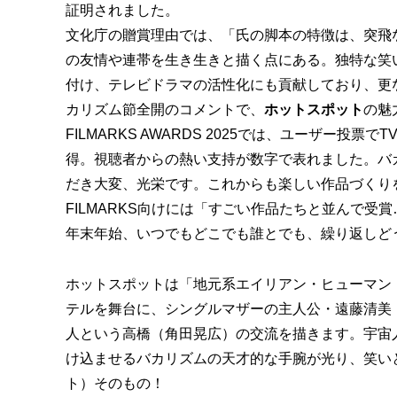
証明されました。
文化庁の贈賞理由では、「氏の脚本の特徴は、突飛
の友情や連帯を生き生きと描く点にある。独特な笑
付け、テレビドラマの活性化にも貢献しており、更
カリズム節全開のコメントで、
ホットスポット
の魅
FILMARKS AWARDS 2025では、ユーザー投票
得。視聴者からの熱い支持が数字で表れました。バ
だき大変、光栄です。これからも楽しい作品づくり
FILMARKS向けには「すごい作品たちと並んで受
年末年始、いつでもどこでも誰とでも、繰り返しど
ホットスポットは「地元系エイリアン・ヒューマン
テルを舞台に、シングルマザーの主人公・遠藤清美
人という高橋（角田晃広）の交流を描きます。宇宙
け込ませるバカリズムの天才的な手腕が光り、笑い
ト）そのもの！