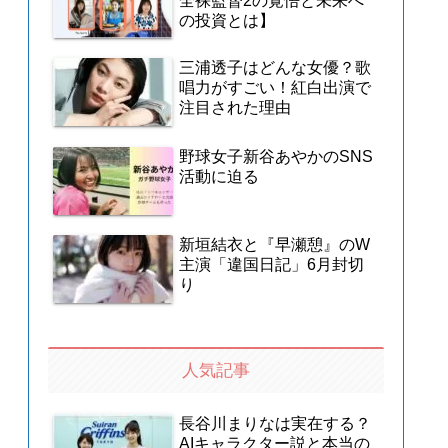
全裸監督2の覚悟と未来へ
の投資とは】
三浦透子はどんな女優？歌
唱力がすごい！紅白出演で
注目された理由
野球女子新谷あやかのSNS
活動に迫る
新垣結衣と『早瀬憩』のW
主演「違国日記」6月封切
り
人気記事
長谷川まりなは実在する？
AIキャラクター説と本当の