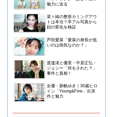
魅力に迫る
菜々緒の整形カミングアウ
トは本当？卒アル写真から
顔の変化を検証
芦田愛菜「愛菜の身長が低
いのは病気なのか？」
渡邉渚と優里・中居正弘・
ジェシー「何をされた？」
事件と真相！
女優・新帆ゆき｜30歳ヒロ
イン「Young&Fine」出演
作と魅力