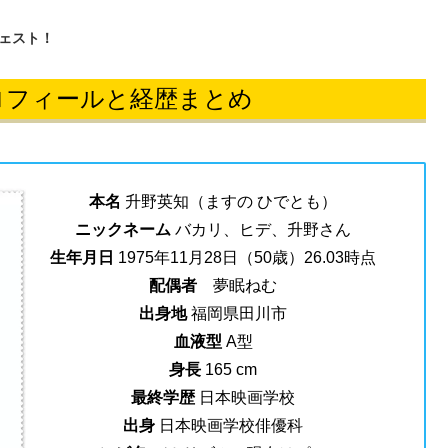
ェスト！
ロフィールと経歴まとめ
本名
升野英知（ますの ひでとも）
ニックネーム
バカリ、ヒデ、升野さん
生年月日
1975年11月28日（50歳）26.03時点
配偶者
夢眠ねむ
出身地
福岡県田川市
血液型
A型
身長
165 cm
最終学歴
日本映画学校
出身
日本映画学校俳優科