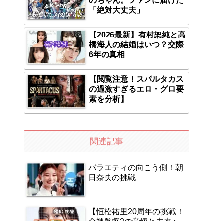
のちゃん。ファンに届けた
「絶対大丈夫」
【2026最新】有村架純と高
橋海人の結婚はいつ？交際
6年の真相
【閲覧注意！スパルタカス
の過激すぎるエロ・グロ要
素を分析】
関連記事
バラエティの向こう側！朝
日奈央の挑戦
【恒松祐里20周年の挑戦！