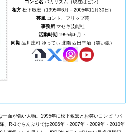
コンビ名
バカリズム（現在はピン）
相方
松下敏宏（1995年6月 – 2005年11月30日）
芸風
コント、フリップ芸
事務所
マセキ芸能社
活動時期
1995年6月 ～
同期
品川庄司 ゆってぃ 北陽 西田幸治（笑い飯）
一面が強い人物。1995年に松下敏宏とお笑いコンビ「バ
-1ぐらんぷりでは2006年・2007年・2009年・2010年