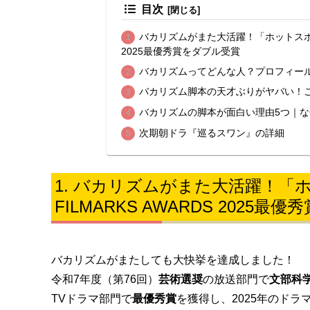
目次
バカリズムがまた大活躍！「ホットスポット
2025最優秀賞をダブル受賞
バカリズムってどんな人？プロフィー
バカリズム脚本の天才ぶりがヤバい！
バカリズムの脚本が面白い理由5つ｜
次期朝ドラ『巡るスワン』の詳細
バカリズムがまた大活躍！「
FILMARKS AWARDS 2025
バカリズムがまたしても大快挙を達成しました！
令和7年度（第76回）
芸術選奨
の放送部門で
文部科
TVドラマ部門で
最優秀賞
を獲得し、2025年のド