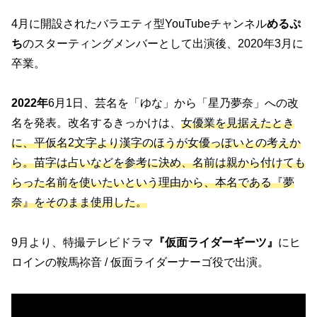
4月に開設されたバラエティ型YouTubeチャンネル
めるぷ
ち
のスターティングメンバーとして出演後、2020年3月に
卒業。
2022年
6月1日、芸名を「ゆな」から「星乃夢奈」への改
名を発表。改名するきっかけは、
女優業を見据えたとき
に、平仮名2文字より漢字のほうが女優っぽいとの考えか
ら。苗字は占いなどを参考に決め、名前は親から付けても
らった名前を使いたいという理由から、本名である『夢
奈』をそのまま使用した。
9月より、特撮テレビドラマ
『仮面ライダーギーツ』
にヒ
ロインの鞍馬祢音 / 仮面ライダーナーゴ役で出演。