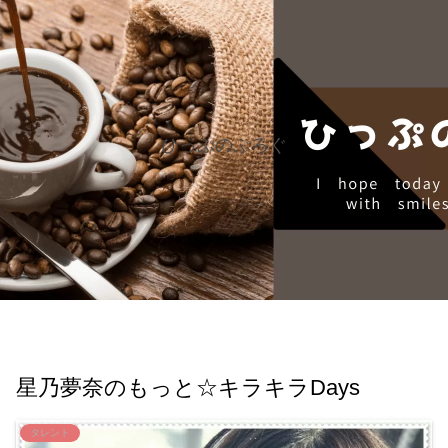
ひっぷのぶろぐ
星乃夢奈のもっと☆キラキラDays
タレント