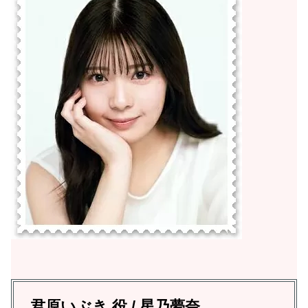
君原いぶき 役 / 星乃夢奈