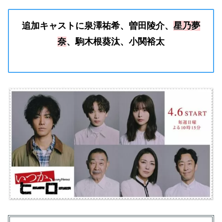
追加キャストに泉澤祐希、曽田陵介、
星乃夢
奈
、駒木根葵汰、小関裕太