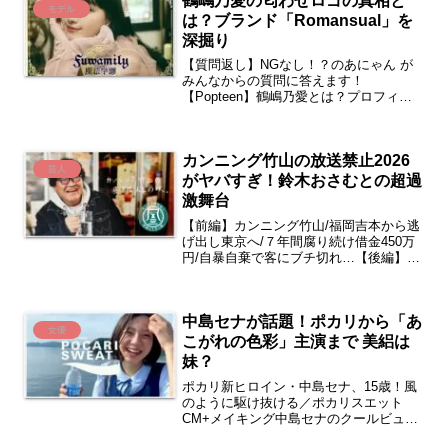
鶴嶋乃愛の匂わせロゴの真相と
モデル
は？ブランド「Romansual」を
深掘り
【質問返し】NGなし！？のあにゃん が
みんなからの質問に答えます！
【Popteen】鶴嶋乃愛とは？プロフィー
ルと経歴鶴嶋乃愛つるしまのあ愛称 のあ
にゃん、姫、にゃんこ生年月日 2001年5
月24日現年齢 24歳 2025.06時点出身
カンニング竹山の放送禁止2026
地 ...
芸人
がヤバすぎ！鈴木おさむとの超過
激舞台
【前編】カンニング竹山/福岡吉本から逃
げ出し東京へ/７年間腐り続け借金450万
円/自暴自棄で客にブチ切れ…【後編】カ
ンニング竹山/ブレイク直後相方が白血
病/２年の闘病生活の末他界/通夜の翌日
ナイナイとの収録で…カンニング竹山の
中島セナが話題！ポカリから「あ
単独ライブ「放...
女優
こがれの色彩」主演まで 美絽は
妹？
ポカリ新ヒロイン・中島セナ、15歳！風
のように駆け抜ける／ポカリスエット
CM+メイキング中島セナのクールビュー
ティーが止まらない！ポカリCMから女優