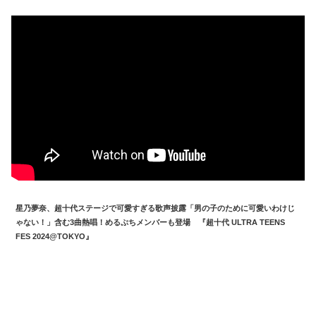
星乃夢奈、超十代ステージで可愛すぎる歌声披露「男の子のために可愛いわけじ
ゃない！」含む3曲熱唱！めるぷちメンバーも登場 『超十代 ULTRA TEENS
FES 2024@TOKYO』