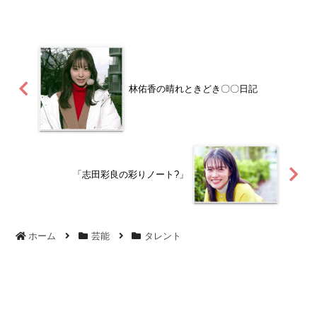
へ爆進中中島セナ（なかじま せな）
――2006年生まれの18歳。クールでミス
テリアスな眼差し...
林佑香の晴れときどき〇〇日記
「志田彩良の彩りノート?」
ホーム
芸能
タレント