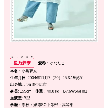
ほしのゆな
星乃夢奈
愛称
：ゆなたこ
本名
：小島夢奈
生年月日
: 2004年11月7（20）25.3.15現在
出身地
: 北海道帯広市
身長
: 155cm
体重
：40.8 kg B73/W56/H81
血液型
: B型
学歴
：學校：淑徳SC中等部・高等部