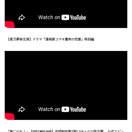
【星乃夢奈主演】ドラマ『漫画家コマキ魔奇の空腹』特別編
『春になれ！』【MBS✖BUMP】共同制作第2弾‼️ #みんなの甲子園 公式スピン