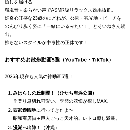
癒しを届ける。
環境音＋柔らかい声でASMR級リラックス効果抜群。
好奇心旺盛な23歳のにどねが、公園・観光地・ビーチを
のんびり歩く姿に「一緒にいるみたい！」とそいねさん続
出。
飾らないスタイルが中毒性の正体です！
おすすめお散歩動画5選（YouTube・TikTok）
2026年現在も人気の神動画5選！
みはらしの丘制覇！（ひたち海浜公園）
丘登り息切れ可愛い。季節の花畑が癒しMAX。
西武遊園地
に行ってきたよ〜
昭和商店街＋巨人ごっこ天才的。レトロ癒し満載。
漫湖へ出陣！
（沖縄）