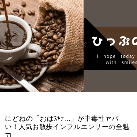
ひっぷのぶろぐ
にどねの「おはｽﾔｧ…」が中毒性ヤバ
い！人気お散歩インフルエンサーの全魅
力