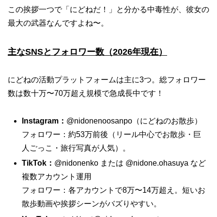
この挨拶一つで「にどねだ！」と分かる中毒性が、彼女の
最大の武器なんですよね〜。
主なSNSとフォロワー数（2026年現在）
にどねの活動プラットフォームは主に3つ。総フォロワー
数は数十万〜70万超え規模で急成長中です！
Instagram：
@nidonenoosanpo（にどねのお散歩）
フォロワー：約53万前後（リール中心でお散歩・巨
人ごっこ・旅行写真が人気）。
TikTok：
@nidonenko または @nidone.ohasuya など
複数アカウント運用
フォロワー：各アカウントで8万〜14万超え。短いお
散歩動画や挨拶シーンがバズりやすい。