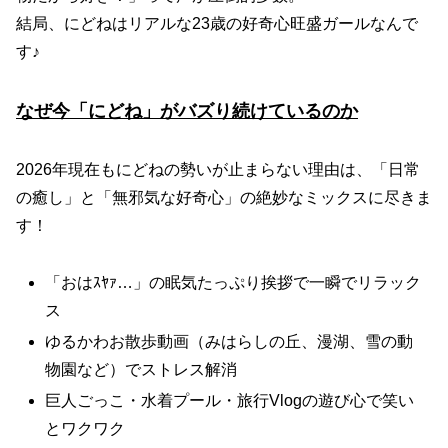
結局、にどねはリアルな23歳の好奇心旺盛ガールなんで
す♪
なぜ今「にどね」がバズり続けているのか
2026年現在もにどねの勢いが止まらない理由は、「日常
の癒し」と「無邪気な好奇心」の絶妙なミックスに尽きま
す！
「おはｽﾔｧ…」の眠気たっぷり挨拶で一瞬でリラック
ス
ゆるかわお散歩動画（みはらしの丘、漫湖、雪の動
物園など）でストレス解消
巨人ごっこ・水着プール・旅行Vlogの遊び心で笑い
とワクワク