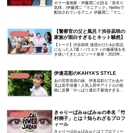
ホラー漫画家・伊藤潤二が語る「首吊り
気球」/伊藤潤二『マニアック』Netflixで
配信されているアニメ 伊藤潤二『マニア
ック』（itojunji_anime）。 「ただのホラ
ーじゃない」「観終わった後に心が重
い」「グロ描写がトラウマ級」と話...
【警察官の父と風呂？渋谷凪咲の
タレント
家族が面白すぎるとネット騒然】
【トーク】渋谷凪咲 迷惑かけた&お世話
になった人7選！バラエティの修羅場を生
き抜いてきたエピソード連発！2023年末
にNMB48を卒業し、アイドルから次なる
ステージへと踏み出した渋谷凪咲さん。
2024年4月の卒業コンサートを経て、彼
伊達花彩のKAHYA’S STYLE
女の快進...
タレント
あの宮世琉弥の妹、伊達花彩だてかあや
兄は若手俳優！人気上昇中アイドルの投
稿に反響「やっぱり遺伝子最強すぎる」
KAHYA’S PROFILE伊達 花彩(だてかあ
や)愛称 「かーや」「伊達神」「かあや
さん」本名 亀井花彩生年月日 2005年3
月...
きゃりーぱみゅぱみゅの本名「竹
タレント
村桐子」とは？知られざるプロフ
ィール
きゃりーぱみゅぱみゅとは？プロフィー