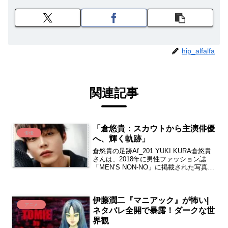
hip_alfalfa
関連記事
「倉悠貴：スカウトから主演俳優
俳優
へ、輝く軌跡」
倉悠貴の足跡Af_201 YUKI KURA倉悠貴
さんは、2018年に男性ファッション誌
「MEN’S NON-NO」に掲載された写真を
きっかけにスカウトされ、芸能界入りし
ました。2019年にはフジテレビ系月9ド
ラマ『トレース〜科捜研の男〜』...
伊藤潤二『マニアック』が怖い|
アニメ
ネタバレ全開で暴露！ダークな世
界観