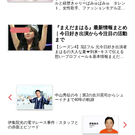
ルと経歴きゃりーぱみゅぱみゅ タレン
ト、女性歌手、ファッションモデル正式
名 『きゃろらいんちゃろんぷろっぷき
ゃりーぱみゅぱみゅ』略称 KPP 旧称
及び愛称 きゃりー生まれ 1993年1月29
『まえだまはる』最新情報まとめ
日 (年齢 3...
タレント
｜今日好き出演から今注目の活動
まで
【シーズン4】3話フル 元今日好き出演者
まはるの大人な夏💋到来~キスで伝える
想い~プロフィール＆基本情報まえだま
はる 本名 前田まはる生年月日 2000年
4月29日（25歳）2025.09時点出身地 千葉
県浦安市サイズ 170cm 45kg...
中山秀征の今｜第2の吉川晃司からシュ
ーイチまで40年の軌跡
伊集院光の電マレース事件：スタッフと
の赤面エピソード