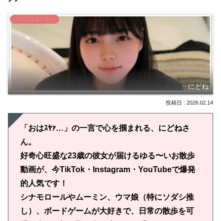
インフルエンサー
にどね
2026.02.14
「おはｽﾔｧ…」の一言で心を掴まれる、にどねさ
ん。
好奇心旺盛な23歳の彼女が届けるゆる〜いお散歩
動画が、今TikTok・Instagram・YouTubeで爆発
的人気です！
シナモロールやムーミン、ウマ娘（特にソダシ推
し）、ボードゲームが大好きで、日常の散歩を可