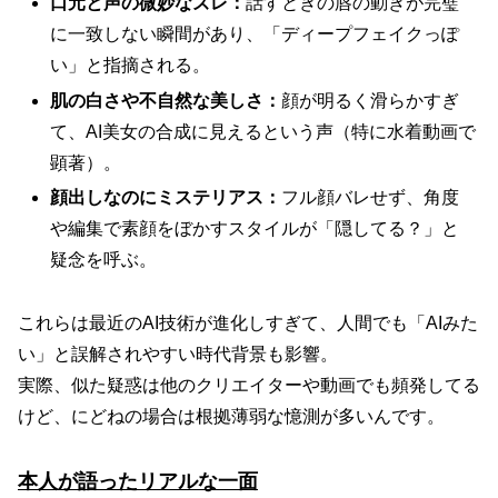
口元と声の微妙なズレ：
話すときの唇の動きが完璧
に一致しない瞬間があり、「ディープフェイクっぽ
い」と指摘される。
肌の白さや不自然な美しさ：
顔が明るく滑らかすぎ
て、AI美女の合成に見えるという声（特に水着動画で
顕著）。
顔出しなのにミステリアス：
フル顔バレせず、角度
や編集で素顔をぼかすスタイルが「隠してる？」と
疑念を呼ぶ。
これらは最近のAI技術が進化しすぎて、人間でも「AIみた
い」と誤解されやすい時代背景も影響。
実際、似た疑惑は他のクリエイターや動画でも頻発してる
けど、にどねの場合は根拠薄弱な憶測が多いんです。
本人が語ったリアルな一面