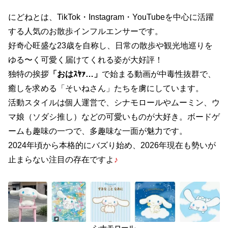
にどねとは、TikTok・Instagram・YouTubeを中心に活躍
する人気のお散歩インフルエンサーです。
好奇心旺盛な23歳を自称し、日常の散歩や観光地巡りを
ゆる〜く可愛く届けてくれる姿が大好評！
独特の挨拶
「おはｽﾔｧ…」
で始まる動画が中毒性抜群で、
癒しを求める「そいねさん」たちを虜にしています。
活動スタイルは個人運営で、シナモロールやムーミン、ウ
マ娘（ソダシ推し）などの可愛いものが大好き。ボードゲ
ームも趣味の一つで、多趣味な一面が魅力です。
2024年頃から本格的にバズり始め、2026年現在も勢いが
止まらない注目の存在ですよ
♪
シナモロール