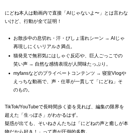
にどね本人は動画内で直接「AIじゃないよ〜」とは言わな
いけど、行動が全て証明！
お散歩中の息切れ・汗・びしょ濡れシーン → AIじゃ
再現しにくいリアルさ満点。
猫発見で無邪気にはしゃぐ反応や、巨人ごっこでの
笑い声 → 自然な感情表現が人間味たっぷり。
myfansなどのプライベートコンテンツ → 寝室Vlogや
えっちな動画で、声・仕草が一貫して「にどね」そ
のもの。
TikTok/YouTubeで長時間歩く姿を見れば、編集の限界を
超えた「生っぽさ」がわかるはず。
疑惑が出ても、そいねさんたちは「にどねの声と癒しが本
物だから好き！」って声が圧倒的多数。