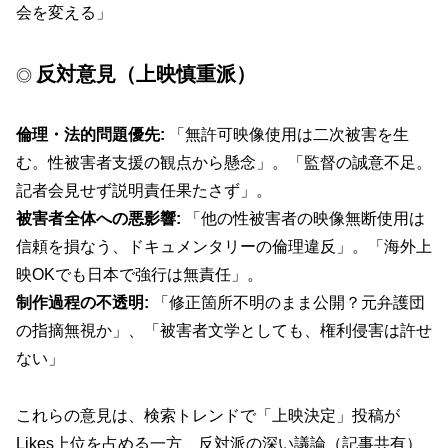
会を変える」
反対意見（上映慎重派）
◎
倫理・法的問題優先:
「無許可映像使用は二次被害を生
む。性被害者支援の観点から懸念」。「監督の誠意不足。
記者会見せず説明責任果たさず」。
被害者全体への悪影響:
「他の性被害者の映像無断使用は
信頼を損なう、ドキュメンタリーの倫理違反」。「海外上
映OKでも日本で強行は無責任」。
制作過程の不透明:
「修正箇所不明のまま公開？元弁護団
の指摘無視か」、「被害者文学としても、権利侵害は許せ
ない」
これらの意見は、検索トレンドで「上映決定」投稿が
Likes上位を占める一方、反対派の深い議論（記事共有）