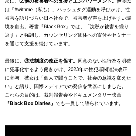
次に、
②他の被害者への支援とエンパワーメント。
伊藤氏
は「#withme（私も）」ハッシュタグ運動を呼びかけ、性
被害を語りづらい日本社会で、被害者が声を上げやすい環
境を創出。著書『Black Box』では、「沈黙が被害を繰り
返す」と強調し、カウンセリング団体への寄付やセミナー
を通じて支援を続けています。
最後に、
③法制度の改正を促す。
同意のない性行為を明確
に犯罪化するよう働きかけ、2023年の性犯罪関連法改正
に寄与。彼女は「個人で闘うことで、社会の意識を変えた
い」と語り、国際メディアでの発信を武器にしました。
これらの目的は、裁判報告会やドキュメンタリー映画
『Black Box Diaries』
でも一貫して語られています。