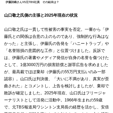
伊藤詩織さんVS元TBS社員 その結末は？
山口敬之氏側の主張と2025年現在の状況
山口敬之氏は一貫して性被害の事実を否定。一審から「伊
藤氏との関係は合意の上のものであり、強制的な行為はな
かった」と主張し、伊藤氏の告発を「ハニートラップ」や
「名誉毀損の意図的な工作」と位置づけました。反訴で
は、伊藤氏の著書やメディア発信が自身の名誉を傷つけた
として、1億3000万円の損害賠償と謝罪広告を求めました
が、最高裁でほぼ棄却（伊藤氏の55万円支払いのみ一部
認容）。山口氏は判決後、「大いに不満があり、真実が歪
曲された」とコメントし、上告を検討しましたが、棄却で
敗訴が確定しました。2025年現在、山口氏はフリージャ
ーナリストとして活発に活動中。1966年生まれの59歳
で、元TBS報道局ワシントン支局長の経歴を活かし、安倍