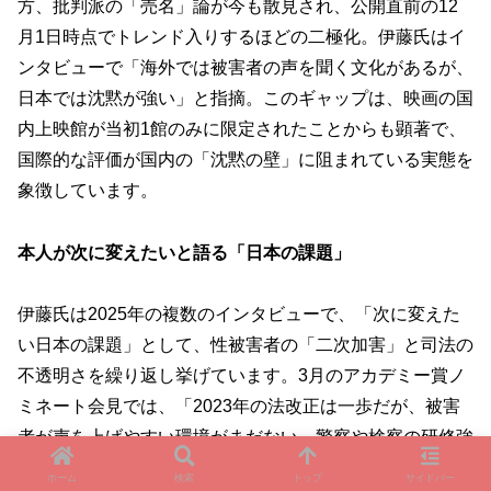
方、批判派の「売名」論が今も散見され、公開直前の12
月1日時点でトレンド入りするほどの二極化。伊藤氏はイ
ンタビューで「海外では被害者の声を聞く文化があるが、
日本では沈黙が強い」と指摘。このギャップは、映画の国
内上映館が当初1館のみに限定されたことからも顕著で、
国際的な評価が国内の「沈黙の壁」に阻まれている実態を
象徴しています。
本人が次に変えたいと語る「日本の課題」
伊藤氏は2025年の複数のインタビューで、「次に変えた
い日本の課題」として、性被害者の「二次加害」と司法の
不透明さを繰り返し挙げています。3月のアカデミー賞ノ
ミネート会見では、「2023年の法改正は一歩だが、被害
者が声を上げやすい環境がまだない。警察や検察の研修強
化と、メディアの責任ある報道が必要」と強調。また、
ホーム
検索
トップ
サイドバー