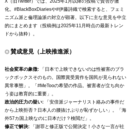
X（旧Twitter）では、2025年1月以降の投稿で賛否が激
化。#BlackBoxDiariesや#伊藤詩織で検索すると、フェミ
ニズム派と倫理論派の対立が顕著。以下に主な意見を中立
的にまとめます（投稿例は2025年11月時点の最新トレン
ドから抜粋）。
賛成意見（上映推進派）
◎
社会変革の象徴:
「日本で上映できないのは性被害のブラ
ックボックスそのもの。国際賞受賞作を国民が見られない
異常事態」。「#MeTooの希望の作品。被害者が立ち向か
う姿は教育的に重要」。
政治的圧力の疑い:
「安倍派ジャーナリスト絡みの事件だ
から上映拒否？日本人の腰抜けぶりが恥ずかしい」。「海
外57カ国上映なのに日本だけ？検閲だ」。
修正で解決:
「謝罪と修正版で公開決定！小さな一言が社