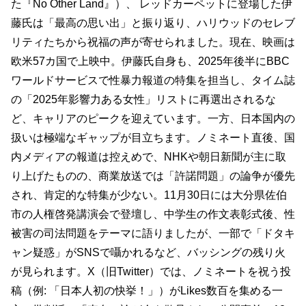
た『No Other Land』）、 レッドカーペットに登場した伊
藤氏は「最高の思い出」と振り返り、ハリウッドのセレブ
リティたちから祝福の声が寄せられました。現在、映画は
欧米57カ国で上映中。伊藤氏自身も、2025年後半にBBC
ワールドサービスで性暴力報道の特集を担当し、タイム誌
の「2025年影響力ある女性」リストに再選出されるな
ど、キャリアのピークを迎えています。一方、日本国内の
扱いは極端なギャップが目立ちます。ノミネート直後、国
内メディアの報道は控えめで、NHKや朝日新聞が主に取
り上げたものの、商業放送では「許諾問題」の論争が優先
され、肯定的な特集が少ない。11月30日には大分県佐伯
市の人権啓発講演会で登壇し、中学生の作文表彰式後、性
被害の司法問題をテーマに語りましたが、一部で「ドタキ
ャン疑惑」がSNSで囁かれるなど、バッシングの残り火
が見られます。X（旧Twitter）では、ノミネートを祝う投
稿（例: 「日本人初の快挙！」）がLikes数百を集める一