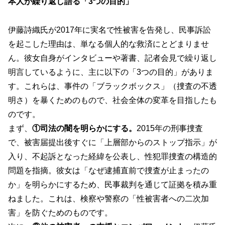
本人が繰り返し語る「3つの目的」
伊藤詩織氏が2017年に実名で性被害を告発し、民事訴訟
を起こした理由は、単なる個人的な救済にとどまりませ
ん。彼女自身がインタビューや著書、記者会見で繰り返し
明言しているように、主に以下の「3つの目的」がありま
す。これらは、事件の「ブラックボックス」（捜査の不透
明さ）を暴くためのもので、社会全体の変革を目指したも
のです。
まず、
①司法の闇を明らかにする。
2015年の刑事捜査
で、被害届提出後すぐに「上層部からのストップ指示」が
入り、不起訴となった経緯を公表し、性犯罪捜査の構造的
問題を指摘。彼女は「なぜ逮捕直前で捜査が止まったの
か」を明らかにするため、民事裁判を通じて証拠を積み重
ねました。これは、検察や警察の「性被害者への二次加
害」を防ぐためのものです。