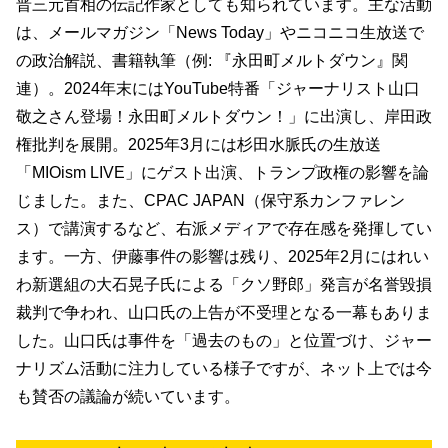
晋三元首相の伝記作家としても知られています。主な活動
は、メールマガジン「News Today」やニコニコ生放送で
の政治解説、書籍執筆（例: 『永田町メルトダウン』関
連）。2024年末にはYouTube特番「ジャーナリスト山口
敬之さん登場！永田町メルトダウン！」に出演し、岸田政
権批判を展開。2025年3月には杉田水脈氏の生放送
「MIOism LIVE」にゲスト出演、トランプ政権の影響を論
じました。また、CPAC JAPAN（保守系カンファレン
ス）で講演するなど、右派メディアで存在感を発揮してい
ます。一方、伊藤事件の影響は残り、2025年2月にはれい
わ新選組の大石晃子氏による「クソ野郎」発言が名誉毀損
裁判で争われ、山口氏の上告が不受理となる一幕もありま
した。山口氏は事件を「過去のもの」と位置づけ、ジャー
ナリズム活動に注力している様子ですが、ネット上では今
も賛否の議論が続いています。