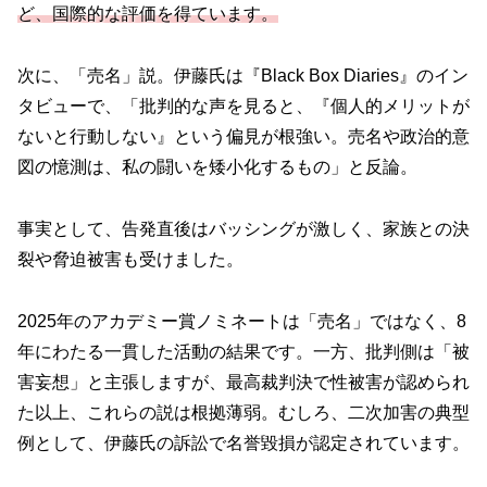
ど、国際的な評価を得ています。
次に、「売名」説。伊藤氏は『Black Box Diaries』のイン
タビューで、「批判的な声を見ると、『個人的メリットが
ないと行動しない』という偏見が根強い。売名や政治的意
図の憶測は、私の闘いを矮小化するもの」と反論。
事実として、告発直後はバッシングが激しく、家族との決
裂や脅迫被害も受けました。
2025年のアカデミー賞ノミネートは「売名」ではなく、8
年にわたる一貫した活動の結果です。一方、批判側は「被
害妄想」と主張しますが、最高裁判決で性被害が認められ
た以上、これらの説は根拠薄弱。むしろ、二次加害の典型
例として、伊藤氏の訴訟で名誉毀損が認定されています。