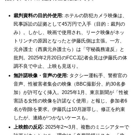
裁判資料の目的外使用:
ホテルの防犯カメラ映像は、
民事訴訟の証拠として45万円で入手（目的：裁判の
み）。しかし、映画で使用され、リーク映像がネッ
トリンチの原因となったと伊藤氏側は主張。一方、
元弁護士（西廣元弁護士ら）は「守秘義務違反」と
批判。2025年2月20日のFCCJ記者会見は伊藤氏の体
調不良で中止、上映も見送り。
無許諾映像・音声の使用:
タクシー運転手、警察官の
音声、性被害者集会の映像（BBC撮影分、約30名参
加）が許可なく挿入。2025年1月、東京新聞が「性被
害語る女性の映像を許諾なく使用」と報じ、参加者6
名が削除を要求。伊藤氏は10月謝罪し、修正を約束
したが、連絡がつかないケースも。
上映館の反応:
2025年2〜3月、複数のミニシアターで