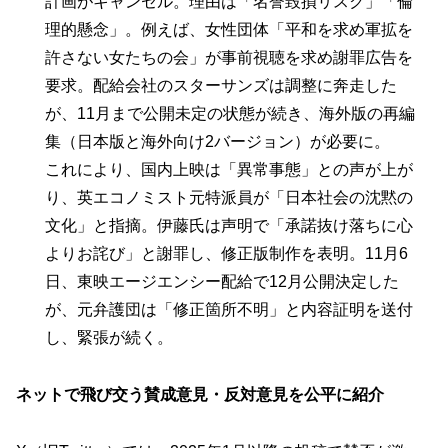
計画がキャンセル。理由は「名誉毀損リスク」「倫
理的懸念」。例えば、女性団体「平和を求め軍拡を
許さない女たちの会」が事前視聴を求め謝罪広告を
要求。配給会社のスターサンズは調整に奔走した
が、11月まで公開未定の状態が続き、海外版の再編
集（日本版と海外向け2バージョン）が必要に。
これにより、国内上映は「異常事態」との声が上が
り、英エコノミスト元特派員が「日本社会の沈黙の
文化」と指摘。伊藤氏は声明で「承諾抜け落ちに心
よりお詫び」と謝罪し、修正版制作を表明。11月6
日、東映エージエンシー配給で12月公開決定した
が、元弁護団は「修正箇所不明」と内容証明を送付
し、緊張が続く。
ネットで飛び交う賛成意見・反対意見を公平に紹介