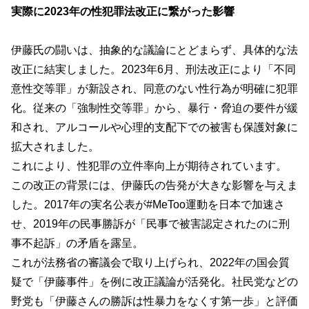
実際に2023年の性犯罪法改正に繋がった影響
伊藤氏の闘いは、抽象的な議論にとどまらず、具体的な法
改正に結実しました。2023年6月、刑法改正により「不同
意性交等罪」が新設され、同意のない性行為が明確に犯罪
化。従来の「強制性交等罪」から、暴行・脅迫の要件が緩
和され、アルコールや心理的支配下での被害も保護対象に
拡大されました。
これにより、性犯罪の立件率向上が期待されています。
この改正の背景には、伊藤氏の告発が大きな影響を与えま
した。2017年の実名公表が#MeToo運動を日本で加速さ
せ、2019年の民事勝訴が「民事で被害認定されたのに刑
事不起訴」の矛盾を露呈。
これが法務省の審議会で取り上げられ、2022年の国会質
疑で「伊藤事件」を例に改正議論が活発化。社民党などの
野党も「伊藤さんの勝訴は性暴力をなくす第一歩」と評価