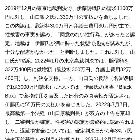
2019年12月の東京地裁判決で、伊藤詩織氏の請求1100万
円に対し、山口敬之氏に330万円の支払いを命じました。
この内訳は、慰謝料300万円と弁護士費用30万円が主で、
性被害の事実を認め、「同意のない性行為」があったと認
定。地裁は「伊藤氏が酒に酔った状態で抵抗を試みたが、
十分な配慮がなかった」と判断しました。これに対し、山
口氏が控訴。2022年1月の東京高裁判決では、賠償額を
332万400円に微増額（慰謝料300万円、弁護士費用32万
400円）し、判決を支持。一方、山口氏の反訴（名誉毀損
で1億3000万円請求）については、伊藤氏の著書『Black
Box』で薬物使用を言及した部分のみ真実性が否定され、
伊藤氏に55万円の支払いを命じました。2022年7月7日、
最高裁第一小法廷（山口厚裁判長）が双方の上告を棄却
し、二審判決が確定。性被害の認定が最終的に認められま
した。遅延損害金については、確定判決日から年3%（民
法改正前基準）の利息が加算され、2025年12月現在で約