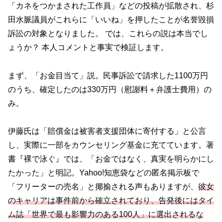
「カネをつかまされた工作員」などの投稿が拡散され、杉
田水脈議員がこれらに「いいね」を押したことが名誉毀損
訴訟の対象となりました。 では、これらの説は本当でし
ょうか？ 本人コメントと事実で検証します。
まず、「お金目当て」説。民事訴訟で請求した1100万円
のうち、確定したのは330万円（慰謝料＋弁護士費用）の
み。
伊藤氏は「賠償金は被害者支援団体に寄付する」と公言
し、実際に一部をカウンセリング基金に充てています。著
書『裸で泳ぐ』では、「お金ではなく、真実を明らかにし
たかった」と明記。Yahoo!知恵袋などの匿名掲示板で
「フリーターの売名」と揶揄される声もありますが、
彼女
のキャリアは事件前から確立されており、告発後にはタイ
ム誌「世界で最も影響力のある100人」に選出されるな