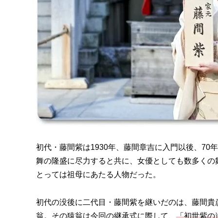
初代・藤間紫は1930年、藤間章吉に入門以後、7
舞の隆盛に尽力すると共に、女優としても数多くの
とっては祖母にあたる人物だった。
初代の没後に二代目・藤間紫を継いだのは、藤間貴
翁。その猿翁は今回の継承式に際して、
「初世紫の