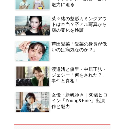
魅力に迫る
菜々緒の整形カミングアウ
トは本当？卒アル写真から
顔の変化を検証
芦田愛菜「愛菜の身長が低
いのは病気なのか？」
渡邉渚と優里・中居正弘・
ジェシー「何をされた？」
事件と真相！
女優・新帆ゆき｜30歳ヒロ
イン「Young&Fine」出演
作と魅力