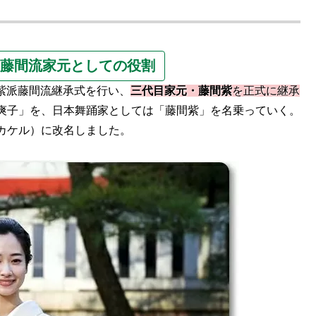
藤間流家元としての役割
て紫派藤間流継承式を行い、
三代目家元・藤間紫
を正式に継承
爽子」を、日本舞踊家としては「藤間紫」を名乗っていく。
カケル）に改名しました。