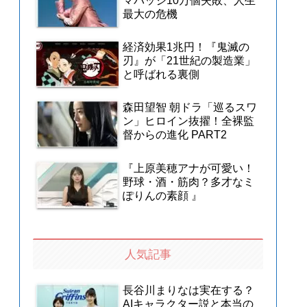
マバッジ10万個失敗、人生
最大の危機
経済効果1兆円！『鬼滅の
刃』が「21世紀の製造業」
と呼ばれる裏側
森田望智 朝ドラ「巡るスワ
ン」ヒロイン抜擢！全裸監
督からの進化 PART2
『上原美穂アナが可愛い！
野球・酒・筋肉？多才なミ
ぽりんの素顔 』
人気記事
長谷川まりなは実在する？
AIキャラクター説と本当の