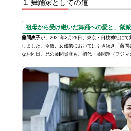
舞踊家としての道
祖母から受け継いだ舞踊への愛と、紫派
藤間爽子
が、2021年2月28日、東京・日枝神社に
しました。今後、女優業においては引き続き「藤間
なお同日、兄の藤間貴彦も、初代・藤間翔（フジマ