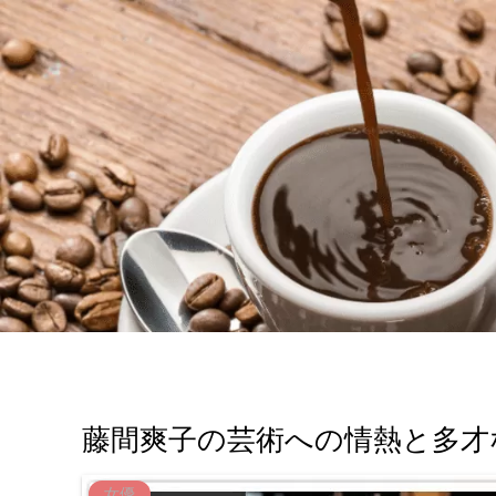
藤間爽子の芸術への情熱と多才
女優