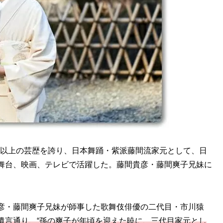
0年以上の芸歴を誇り、日本舞踊・紫派藤間流家元として、日
舞台、映画、テレビで活躍した。藤間貴彦・藤間爽子兄妹に
彦・藤間爽子兄妹が師事した歌舞伎俳優の二代目・市川猿
遺言通り、“孫の爽子が年頃を迎えた暁に、三代目家元とし