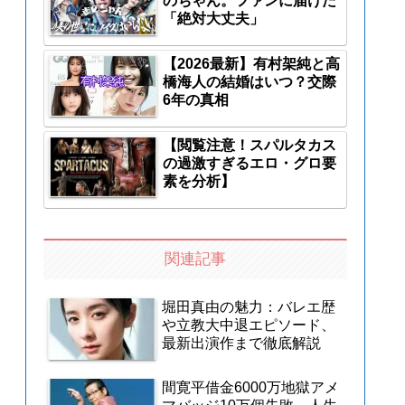
のちゃん。ファンに届けた
「絶対大丈夫」
【2026最新】有村架純と高
橋海人の結婚はいつ？交際
6年の真相
【閲覧注意！スパルタカス
の過激すぎるエロ・グロ要
素を分析】
関連記事
堀田真由の魅力：バレエ歴
や立教大中退エピソード、
最新出演作まで徹底解説
間寛平借金6000万地獄アメ