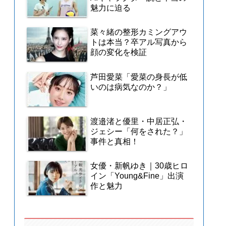
魅力に迫る
菜々緒の整形カミングアウ
トは本当？卒アル写真から
顔の変化を検証
芦田愛菜「愛菜の身長が低
いのは病気なのか？」
渡邉渚と優里・中居正弘・
ジェシー「何をされた？」
事件と真相！
女優・新帆ゆき｜30歳ヒロ
イン「Young&Fine」出演
作と魅力