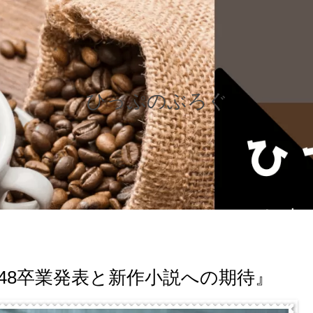
ひっぷのぶろぐ
48卒業発表と新作小説への期待』