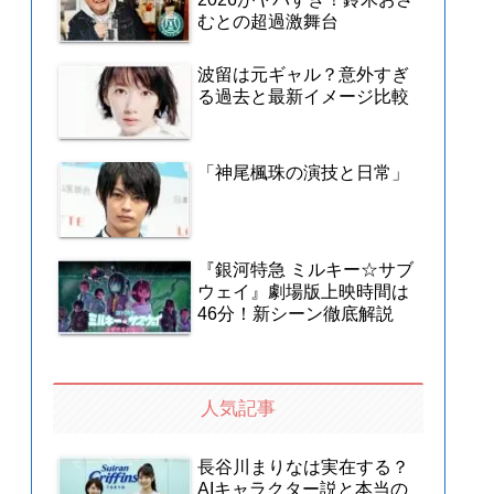
むとの超過激舞台
波留は元ギャル？意外すぎ
る過去と最新イメージ比較
「神尾楓珠の演技と日常」
『銀河特急 ミルキー☆サブ
ウェイ』劇場版上映時間は
46分！新シーン徹底解説
人気記事
長谷川まりなは実在する？
AIキャラクター説と本当の