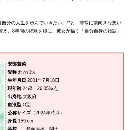
は自分の人生を歩んでいきたい」**と、非常に前向きな想い
控え、8年間の経験を糧に、彼女が描く「自分自身の物語」
安部若菜
愛称
わかぽん
生年月日
2001年7月18日
現年齢
24歳 26.05時点
出身地
大阪府
血液型
O型
公称サイズ
（2024年時点）
身長
159 cm
学校
箕面高校、関大