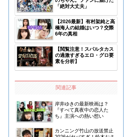
のちゃん。ファンに届けた
「絶対大丈夫」
【2026最新】有村架純と高
橋海人の結婚はいつ？交際
6年の真相
【閲覧注意！スパルタカス
の過激すぎるエロ・グロ要
素を分析】
関連記事
岸井ゆきの最新映画は？
『すべて真夜中の恋人た
ち』主演への熱い想い
カンニング竹山の放送禁止
2026がヤバすぎ！鈴木おさ