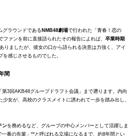
ームグラウンドである
NMB48劇場
で行われた「青春！恋の
ージ上でファンを前に直接語られたその報告によれば、
卒業時期
ありましたが、彼女の口から語られる決意は力強く、アイ
プを感じさせるものでした。
年間
「第3回AKB48グループドラフト会議」まで遡ります。内向
た少女が、高校のクラスメイトに誘われて一歩を踏み出し、
テン
を務めるなど、グループの中心メンバーとして活躍しま
で一番の先輩」**と呼ばれる立場になるまで、約8年間とい