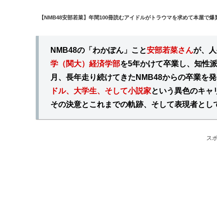
【NMB48安部若菜】年間100冊読むアイドルがトラウマを求めて本屋で爆
NMB48の「わかぽん」こと
安部若菜さん
が、人
学（関大）経済学部
を5年かけて卒業し、知性派
月、長年走り続けてきたNMB48からの卒業を
ドル、大学生、そして小説家
という異色のキャ
その決意とこれまでの軌跡、そして表現者とし
ス