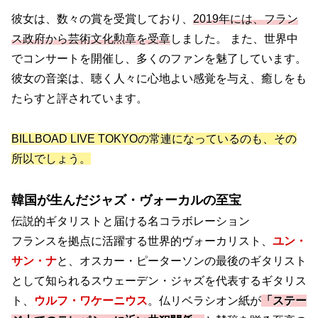
彼女は、数々の賞を受賞しており、
2019年には、フラン
ス政府から芸術文化勲章を受章
しました。 また、世界中
でコンサートを開催し、多くのファンを魅了しています。
彼女の音楽は、聴く人々に心地よい感覚を与え、癒しをも
たらすと評されています。
BILLBOAD LIVE TOKYOの常連になっているのも、その
所以でしょう。
韓国が生んだジャズ・ヴォーカルの至宝
伝説的ギタリストと届ける名コラボレーション
フランスを拠点に活躍する世界的ヴォーカリスト、
ユン・
サン・ナ
と、オスカー・ピーターソンの最後のギタリスト
として知られるスウェーデン・ジャズを代表するギタリス
ト、
ウルフ・ワケーニウス
。仏リベラシオン紙が
「ステー