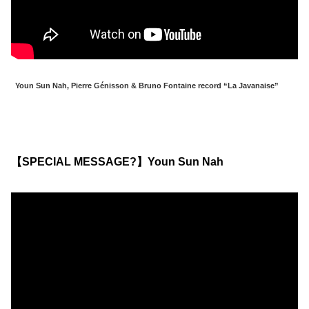
Youn Sun Nah, Pierre Génisson & Bruno Fontaine record “La Javanaise”
【SPECIAL MESSAGE?】Youn Sun Nah