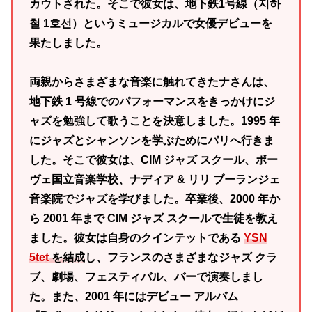
カウトされた。そこで彼女は、地下鉄1号線（지하
철 1호선）というミュージカルで女優デビューを
果たしました。
両親からさまざまな音楽に触れてきたナさんは、
地下鉄 1 号線でのパフォーマンスをきっかけにジ
ャズを勉強して歌うことを決意しました。1995 年
にジャズとシャンソンを学ぶためにパリへ行きま
した。そこで彼女は、CIM ジャズ スクール、ボー
ヴェ国立音楽学校、ナディア & リリ ブーランジェ
音楽院でジャズを学びました。卒業後、2000 年か
ら 2001 年まで CIM ジャズ スクールで生徒を教え
ました。彼女は自身のクインテットである
YSN
5tet
を結成
し、フランスのさまざまなジャズ クラ
ブ、劇場、フェスティバル、バーで演奏しまし
た。また、2001 年にはデビュー アルバム