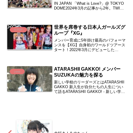
IN JAPAN 「What is Love?」@ TOKYO
DOME2024年3月の記事から2年。TWICE
は、2025年に韓国デビュー10周年という
大きな節目を迎えました。...
世界を席巻する日本人ガールズグ
K-POP
ループ『XG』
メンバー育成に5年掛け最高のパフォーマ
ンスを【XG】自身初のワールドツアース
タート！2022年3月にデビューした
『XG』は「Xtraordinary Girls」の略称
で、常識にとらわれない規格外なスタイ
ルの音楽やパフォーマンスを通じて、
ATARASHII GAKKO! メンバー
世...
j-pop
SUZUKAの魅力を探る
新しい学校のリーダーズとはATARASHII
GAKKO 新入生が自分たちの人生につい
て語るATARASHII GAKKO! - 新しい学校
のリーダーズ ｢毒花｣名称：新しい学校の
リーダーズ別名：ATARASHII GAKKO!メ
ンバー：M...