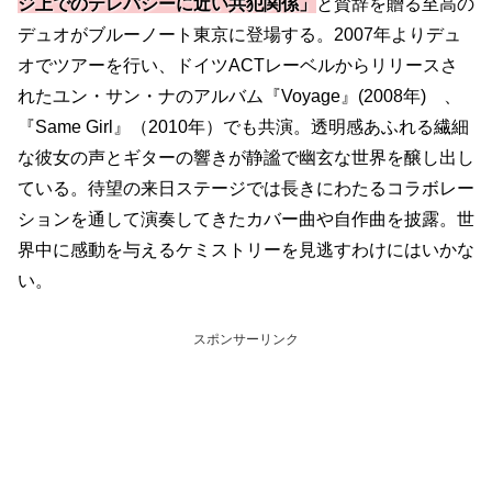
ジ上でのテレパシーに近い共犯関係」
と賛辞を贈る至高の
デュオがブルーノート東京に登場する。2007年よりデュ
オでツアーを行い、ドイツACTレーベルからリリースさ
れたユン・サン・ナのアルバム『Voyage』(2008年) 、
『Same Girl』（2010年）でも共演。透明感あふれる繊細
な彼女の声とギターの響きが静謐で幽玄な世界を醸し出し
ている。待望の来日ステージでは長きにわたるコラボレー
ションを通して演奏してきたカバー曲や自作曲を披露。世
界中に感動を与えるケミストリーを見逃すわけにはいかな
い。
スポンサーリンク