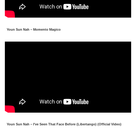
Youn Sun Nah – Momento Magico
Youn Sun Nah – I’ve Seen That Face Before (Libertango) (Official Video)