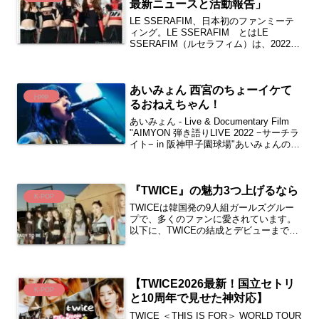
最新ニュースと活動報告」
LE SSERAFIM、日本初のファンミーテ
ィング。LE SSERAFIM とはLE
SSERAFIM（ルセラフィム）は、2022年
5月2日にSOURCE MUSICからデビュー
した5人組のガールズグループです。グル
ープ名は「IM FEAR...
あいみょん 西宮のちょーイケて
j-pop
るおねえちゃん！
あいみょん - Live & Documentary Film
"AIMYON 弾き語りLIVE 2022 −サーチラ
イト− in 阪神甲子園球場"あいみょんの魅
力といえばあいみょんは、日本の女性シ
ンガーソングライターとして、多くの
人々に愛...
『TWICE』の魅力3つ上げるなら
K-POP
TWICEは韓国発の9人組ガールズグルー
プで、多くのファンに愛されています。
以下に、TWICEの結成とデビューまでの
道のりを詳しく紹介しますね！デビュー
曲：「Like OOH-AHH」TWICEの結成と
デビューまでの道のりサバイバルオーデ
ィ...
【TWICE2026最新！国立セトリ
K-POP
と10周年で見せた神対応】
TWICE ＜THIS IS FOR＞ WORLD TOUR