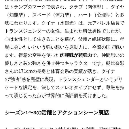
はトランプのマークで表され、クラブ（肉体型）、ダイヤ
（知能型）、スペード（体力型）、ハート（心理型）と多
岐にわたります。クイナ（水鶏光）は、元アパレル店員で
トランスジェンダーの女性。生まれた時は男性でしたが、
心は女性として生きることを選び、父親と絶縁状態に。母
親に会いたいという強い想いを原動力に、今際の国で戦い
ます。得意の空手を使った
肉弾戦が超強力
で、仲間思いの
優しさと芯の強さを併せ持つキャラクターです。朝比奈彩
さんの171cmの長身と体育会系の実績が活き、クイナ
の“強者”感を完璧に表現。トランスジェンダーというデリ
ケートな設定を、決してステレオタイプにせず、尊厳を持
って演じ切った点が世界的に高評価を受けました。
シーズン1〜3の活躍とアクションシーン裏話