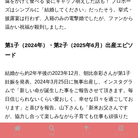
腐をかけて食べる”姿にギャップ萌えした話も！ プロポー
ズはシンプルに「結婚してください」だったそう。挙式・
披露宴は行わず、入籍のみの電撃婚でしたが、ファンから
温かい祝福が殺到しました。
第1子（2024年）・第2子（2025年6月）出産エピソ
ード
結婚から約2年半後の2023年12月、朝比奈彩さんが第1子
妊娠を発表。2024年3月25日に無事出産し、インスタグラ
ムで「新しい命が誕生した事をご報告させて頂きます。毎
日信じられないくらい愛おしく、幸せな日々を過ごしてお
ります」と喜びを報告。山下さんも「新米お父さんです
が、協力し合って楽しみながら子育ても仕事も頑張りた
い」とコメントしました。さらに、2025年1月1日に第2子
妊娠が明らかになり（年子！）、2025年6月2日に第2子を
ホーム
検索
トップ
サイドバー