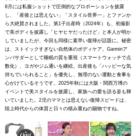
8月には私服ショットで圧倒的なプロポーションを披露
し、「産後とは思えない」「スタイル世界一」とファンか
ら大絶賛されました。第1子出産時（2024年）も、初撮影
で美ボディを披露し「ヒヤヒヤだったけど」と本人が明か
していましたが、今回も同様に素早い復帰が話題に。秘密
は、ストイックすぎない自然体のボディケア。Garminア
ンバサダーとして睡眠の質を重視（スマートウォッチで点
数化）、ヨガやジム通いを継続。出産後も「ハッピーな気
持ちでいられること」を優先し、無理のない運動と食事を
心がけているそうです。2025年秋には大阪・関西万博の
イベントで美スタイルを披露し、家族への愛を語る姿も輝
いていました。2児のママとは思えない復帰スピードは、
陸上時代からの体質と日々の積み重ねの賜物ですね。