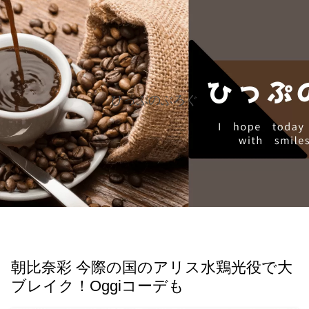
ひっぷのぶろぐ
朝比奈彩 今際の国のアリス水鶏光役で大
ブレイク！Oggiコーデも