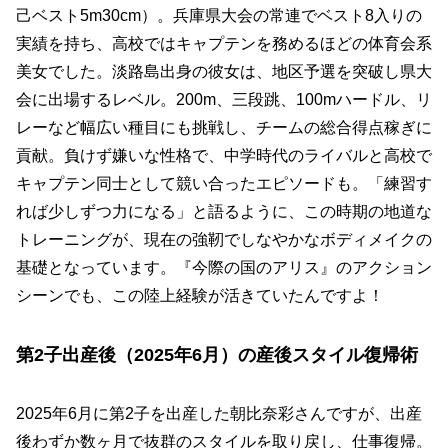
己ベスト5m30cm）。兵庫県大会の常連でベスト8入りの
実績を持ち、高校ではキャプテンを務めるほどの体育会系
美女でした。淡路島出身の彼女は、地区予選を突破し県大
会に出場するレベル。200m、三段跳、100mハードル、リ
レーなど幅広い種目にも挑戦し、チームの総合得点稼ぎに
貢献。負けず嫌いな性格で、中学時代のライバルと高校で
キャプテン同士として競い合ったエピソードも。「練習す
れば少しずつ力になる」と語るように、この時期の地道な
トレーニングが、現在の強靭でしなやかなボディメイクの
基礎となっています。『今際の国のアリス』のアクション
シーンでも、この陸上経験が活きていたんですよ！
第2子出産後（2025年6月）の産後スタイル復帰術
2025年6月に第2子を出産した朝比奈彩さんですが、出産
後わずか数ヶ月で抜群のスタイルを取り戻し、仕事復帰。