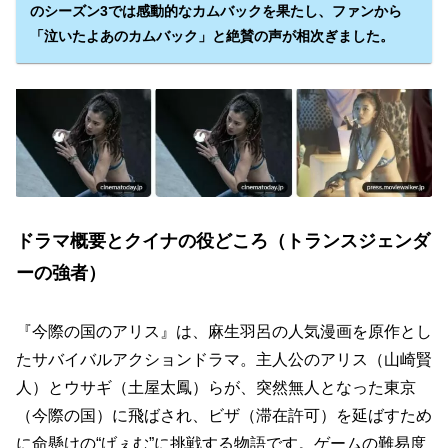
のシーズン3では感動的なカムバックを果たし、ファンから
「泣いたよあのカムバック」と絶賛の声が相次ぎました。
ドラマ概要とクイナの役どころ（トランスジェンダ
ーの強者）
『今際の国のアリス』は、麻生羽呂の人気漫画を原作とし
たサバイバルアクションドラマ。主人公のアリス（山崎賢
人）とウサギ（土屋太鳳）らが、突然無人となった東京
（今際の国）に飛ばされ、ビザ（滞在許可）を延ばすため
に命懸けの“げぇむ”に挑戦する物語です。ゲームの難易度