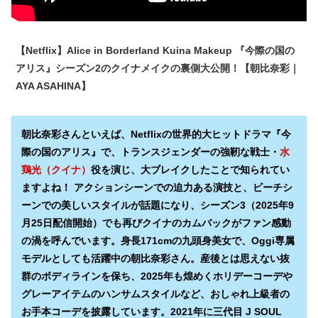
【Netflix】Alice in Borderland Kuina Makeup 『今際の国の
アリス』シーズン2のクイナメイクの裏側大公開！【朝比奈彩｜
AYA ASAHINA】
朝比奈彩さんといえば、Netflixの世界的大ヒットドラマ『今
際の国のアリス』で、トランスジェンダーの強靭な戦士・
水
鶏光（クイナ）
役を演じ、大ブレイクしたことで知られてい
ますよね！ アクションシーンでの迫力ある演技と、ビーチシ
ーンでの美しいスタイルが話題になり、シーズン3（2025年9
月25日配信開始）でも再びクイナのカムバックがファン感動
の渦を呼んでいます。身長171cmの九頭身美女で、Oggi専属
モデルとしても活躍中の朝比奈彩さん。産後とは思えない抜
群のボディラインを保ち、2025年も煌めくホリデーコーデや
グレーアイテムのハンサムスタイルなど、おしゃれ上級者の
お手本コーデを披露しています。2021年に三代目 J SOUL