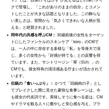
ト』では、自身の“そばかす”が見えるほどの薄いメイ
クで登場し、「これがありのままの自分」とコメン
トしたことが大きな話題となりました。この飾らな
い美しさは、世間から「気さくできれいな人柄が見
える」と絶賛されました。
同年代の共感を呼ぶCM：
30歳前後の女性をターゲッ
トにしたファンケルのスキンケア「toiro」のCMで
は、一人の中に存在する多様な「私」を等身大で演
じ、多くの女性から「好感が持てる」との反響を得
ています。また、サントリージン「翠（SUI）」の
CMでも、彼女特有の清涼感ある佇まいが活かされて
います。
伝統の「食いっぷり」：
かつて「回鍋肉の子」とし
てブレイクした際に見せた豪快な食事シーンは、今
も彼女の代名詞です。美味しそうに食べる姿は、CM
やドラマを観る人々に癒やしと安心感を与え、ブラ