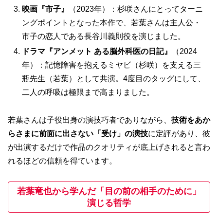
映画『市子』
（2023年）：杉咲さんにとってターニ
ングポイントとなった本作で、若葉さんは主人公・
市子の恋人である長谷川義則役を演じました。
ドラマ『アンメット ある脳外科医の日記』
（2024
年）：記憶障害を抱えるミヤビ（杉咲）を支える三
瓶先生（若葉）として共演。4度目のタッグにして、
二人の呼吸は極限まで高まりました。
若葉さんは子役出身の演技巧者でありながら、
技術をあか
らさまに前面に出さない「受け」の演技
に定評があり、彼
が出演するだけで作品のクオリティが底上げされると言わ
れるほどの信頼を得ています。
若葉竜也から学んだ「目の前の相手のために」
演じる哲学