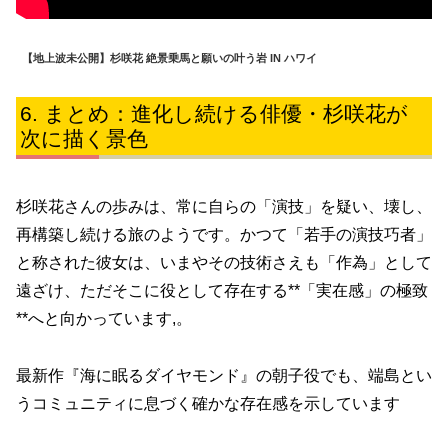
【地上波未公開】杉咲花 絶景乗馬と願いの叶う岩 IN ハワイ
まとめ：進化し続ける俳優・杉咲花が
次に描く景色
杉咲花さんの歩みは、常に自らの「演技」を疑い、壊し、
再構築し続ける旅のようです。かつて「若手の演技巧者」
と称された彼女は、いまやその技術さえも「作為」として
遠ざけ、ただそこに役として存在する**「実在感」の極致
**へと向かっています,。
最新作『海に眠るダイヤモンド』の朝子役でも、端島とい
うコミュニティに息づく確かな存在感を示しています