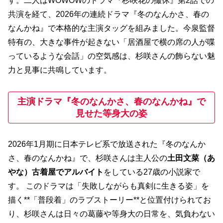
す。二人はWOWOWのドラマ『杉咲花の撮休』第2話での
共演を経て、2026年の連続ドラマ『冬のなんかさ、春の
なんかね』で本格的な主演タッグを組みました。今泉監督
特有の、大きな事件が起きない「居酒屋で横の席の人が喋
っているような会話」の空気感は、杉咲さんの飾らない魅
力と見事に共鳴しています。
主演ドラマ『冬のなんかさ、春のなんかね』で
見せた等身大の姿
2026年1月期に日本テレビ系で放送された『冬のなんか
さ、春のなんかね』で、杉咲さんは主人公の
土田文菜（あ
やな）
古着屋でアルバイト
をしている27歳の小説家で
す。 このドラマは「失敗しながらも真剣に生きる姿」を
描く**「普段着」のラブストーリー**と位置付けられてお
り、杉咲さんは日々の葛藤や等身大の日常を、気負わない