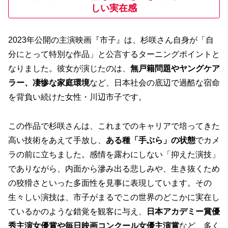
しい実在感
2023年公開の主演映画『市子』は、杉咲さん自身が「自
分にとって特別な作品」と公言するターニングポイントと
なりました。彼女が演じたのは、
無戸籍問題やヤングケア
ラー、凄惨な家庭環境
など、日本社会の底辺で過酷な宿命
を背負い続けた女性・川辺市子です。
この作品で杉咲さんは、これまでのキャリアで培ってきた
高い技術をあえて手放し、
ある種「手ぶら」の状態
でカメ
ラの前に立ちました。感情を露わにしない「抑えた演技」
でありながら、内面から滲み出る悲しみや、生き抜くため
の狡猾さといった多面性を見事に表現しています。その
生々しい演技は、市子がまるでこの世界のどこかに実在し
ているかのような錯覚を観客に与え、
日本アカデミー賞優
秀主演女優賞や毎日映画コンクール女優主演賞
など、多く