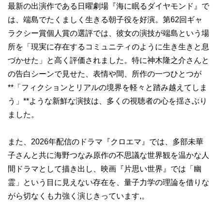
最新の出演作である日曜劇場『海に眠るダイヤモンド』で
は、端島でたくましく生きる朝子役を好演。第62回ギャ
ラクシー賞個人賞の選評では、彼女の演技が端島という場
所を「現実に存在するコミュニティのように生き生きと息
づかせた」と高く評価されました。特に神木隆之介さんと
の告白シーンで見せた、表情や間、所作の一つひとつが
**「フィクションとリアルの境界を軽々と踏み越えてしま
う」**ような新鮮な演技は、多くの視聴者の心を揺さぶり
ました。
また、2026年配信のドラマ『クロエマ』では、多部未華
子さんと共に海野つなみ原作の不思議な世界観を温かな人
間ドラマとして描き出し、映画『片思い世界』では「幽
霊」という目に見えない存在を、量子力学の理論を借りな
がら切なくも力強く演じきっています,。