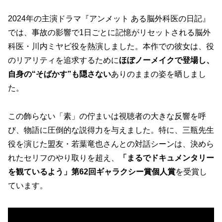
2024年の主演ドラマ『アンメット ある脳外科医の日記』
では、事故の影響で1日ごとに記憶がリセットされる脳外
科医・川内ミヤビ役を熱演しました。本作での彼女は、役
のリアリティを追求するために
ほぼノーメイクで登場し、
自身の“そばかす”も隠さない
ありのままの姿を晒しまし
た。
この飾らない「素」の佇まいは視聴者の大きな反響を呼
び、物語に圧倒的な説得力を与えました。特に、三瓶先生
役を演じた盟友・若葉竜也さんとの対話シーンは、決めら
れたセリフのやり取りを超え、
「まるでドキュメンタリー
を観ているよう」
第62回ギャラクシー賞個人賞
を受賞し
ています。