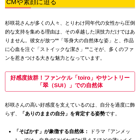
CMや素顔に迫る
杉咲花さんが多くの人々、とりわけ同年代の女性から圧倒
的な支持を集める理由は、その卓越した演技力だけではあ
りません。彼女が放つ**「等身大の自然体な姿」と、作品
に心血を注ぐ「ストイックな潔さ」**こそが、多くのファ
ンを惹きつける大きな魅力となっています。
好感度抜群！ファンケル「toiro」やサントリー
「翠（SUI）」での自然体
杉咲さんの高い好感度を支えているのは、自分を過度に飾
らず、
「ありのままの自分」を肯定する姿勢
です。
「そばかす」が象徴する自然体：
ドラマ『アンメッ