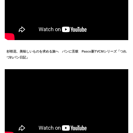
杉咲花、美味しいものを求める旅へ パンに舌鼓 Pasco新TVCMシリーズ「つれ
づれパン日記」