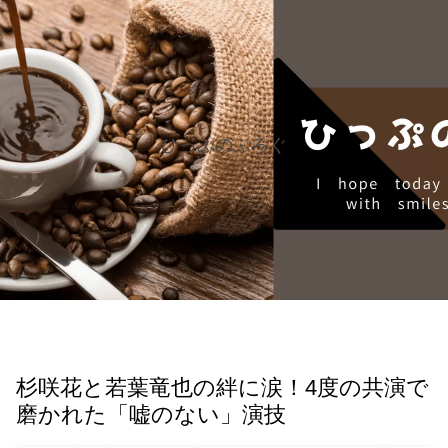
ひっぷのぶろぐ
杉咲花と若葉竜也の絆に涙！4度の共演で
磨かれた「嘘のない」演技