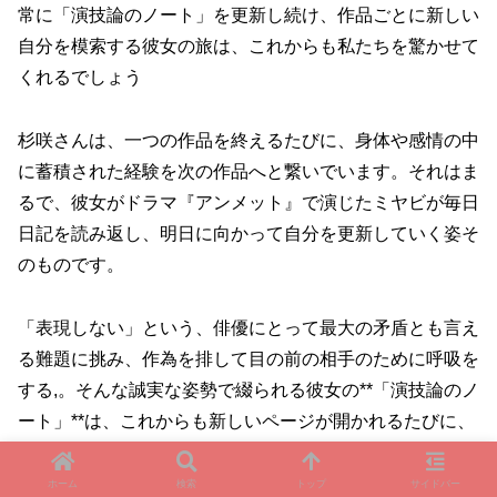
常に「演技論のノート」を更新し続け、作品ごとに新しい
自分を模索する彼女の旅は、これからも私たちを驚かせて
くれるでしょう
杉咲さんは、一つの作品を終えるたびに、身体や感情の中
に蓄積された経験を次の作品へと繋いでいます。それはま
るで、彼女がドラマ『アンメット』で演じたミヤビが毎日
日記を読み返し、明日に向かって自分を更新していく姿そ
のものです。
「表現しない」という、俳優にとって最大の矛盾とも言え
る難題に挑み、作為を排して目の前の相手のために呼吸を
する,。そんな誠実な姿勢で綴られる彼女の**「演技論のノ
ート」**は、これからも新しいページが開かれるたびに、
私たちに見たことのない景色を見せてくれるに違いありま
せん。進化し続ける俳優・杉咲花が、次にどのような「生
ホーム
検索
トップ
サイドバー