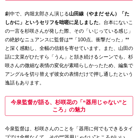
劇中で、内堀太郎さん演じる
山田線（やまだ せん）
「た
しかに」というセリフを咄嗟に足しました
。台本にないこ
の一言を杉咲さんが発した際、その「いじっている感じ」
の絶妙なニュアンスに監督は**「100点。衝撃だった」**
と深く感動し、全幅の信頼を寄せています。また、山田の
話に文菜がひたすら「うん」と頷き続けるシーンでも、杉
咲さんの微細な表情の変化が素晴らしかったため、編集で
アングルを切り替えず彼女の表情だけで押し通したという
逸話もあります。
今泉監督が語る、杉咲花の「“器用じゃない”と
ころ」の魅力
今泉監督は、杉咲さんのことを「器用に何でもできるタイ
プでは全然なくて、その**“器用じゃない”ところがいい