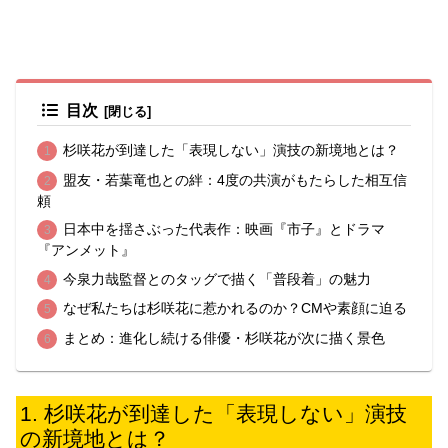
目次
杉咲花が到達した「表現しない」演技の新境地とは？
盟友・若葉竜也との絆：4度の共演がもたらした相互信
頼
日本中を揺さぶった代表作：映画『市子』とドラマ
『アンメット』
今泉力哉監督とのタッグで描く「普段着」の魅力
なぜ私たちは杉咲花に惹かれるのか？CMや素顔に迫る
まとめ：進化し続ける俳優・杉咲花が次に描く景色
杉咲花が到達した「表現しない」演技
の新境地とは？