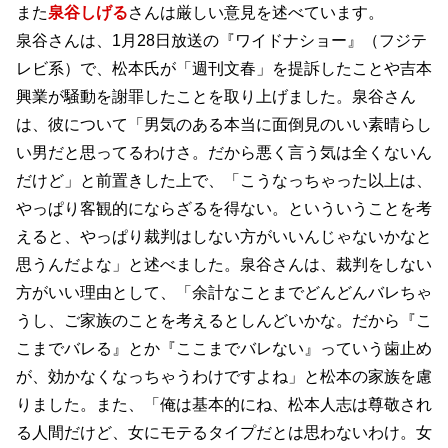
また
泉谷しげる
さんは厳しい意見を述べています。
泉谷さんは、1月28日放送の『ワイドナショー』（フジテ
レビ系）で、松本氏が「週刊文春」を提訴したことや吉本
興業が騒動を謝罪したことを取り上げました。泉谷さん
は、彼について「男気のある本当に面倒見のいい素晴らし
い男だと思ってるわけさ。だから悪く言う気は全くないん
だけど」と前置きした上で、「こうなっちゃった以上は、
やっぱり客観的にならざるを得ない。といういうことを考
えると、やっぱり裁判はしない方がいいんじゃないかなと
思うんだよな」と述べました。泉谷さんは、裁判をしない
方がいい理由として、「余計なことまでどんどんバレちゃ
うし、ご家族のことを考えるとしんどいかな。だから『こ
こまでバレる』とか『ここまでバレない』っていう歯止め
が、効かなくなっちゃうわけですよね」と松本の家族を慮
りました。また、「俺は基本的にね、松本人志は尊敬され
る人間だけど、女にモテるタイプだとは思わないわけ。女