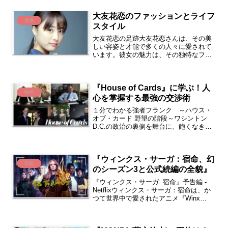
大友花恋のファッションとライフ
女優
スタイル
大友花恋の足跡大友花恋さんは、その美
しい容姿と才能で多くの人々に愛されて
います。彼女の魅力は、その独特なファ
ッションセンス、自然体でのコミュニケ
ーションスタイル、そして多才な活動範
囲にあります。彼女はモデル、女優、歌
『House of Cards』に学ぶ！人
手、そしてブロガーとして...
映画
心を掌握する最強の交渉術
１分でわかる強者フランク ～ハウス・
オブ・カード 野望の階段～ワシントン
D.C.の政治の裏側を舞台に、飽くなき権
力への野望を描いた『ハウス・オブ・カ
ード（House of Cards）』は、単なるエ
ンターテインメントの枠を超え、**「権
『ウィンクス・サーガ：宿命、幻
力と...
芸能
のシーズン3と公式続編の全貌』
『ウィンクス・サーガ: 宿命』予告編 -
Netflixウィンクス・サーガ：宿命は、か
つて世界中で愛されたアニメ『Winx
Club』をベースに、全く新しい視点で描
かれたNetflixのダークファンタジー・ド
ラマです。魔法、友情、そして背後...