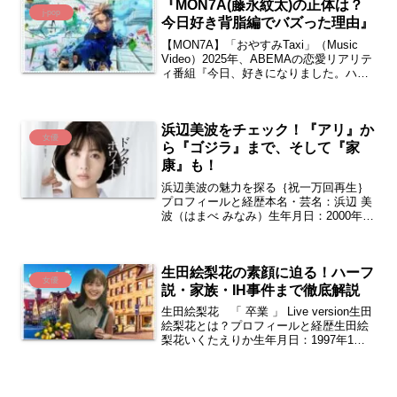
『MON7A(藤永紋太)の正体は？
j-pop
今日好き背脂編でバズった理由』
【MON7A】「おやすみTaxi」（Music
Video）2025年、ABEMAの恋愛リアリテ
ィ番組『今日、好きになりました。ハロ
ン編』に突如として現れた一人の高校生
が、SNSを席巻しました。その名は
MON7A（もんた）。耳から口まで繋が...
浜辺美波をチェック！『アリ』か
女優
ら『ゴジラ』まで、そして『家
康』も！
浜辺美波の魅力を探る｛祝一万回再生｝
プロフィールと経歴本名・芸名：浜辺 美
波（はまべ みなみ）生年月日：2000年8
月29日愛称：「ベーやん」「みーちゃ
ん」出身地：石川県津幡町つばたまち身
長：157 cm血液型：B型学歴：堀越高等
生田絵梨花の素顔に迫る！ハーフ
学校職業：...
女優
説・家族・IH事件まで徹底解説
生田絵梨花 「 卒業 」 Live version生田
絵梨花とは？プロフィールと経歴生田絵
梨花いくたえりか生年月日：1997年1月
22日 28歳 2025.05時点血液型：A型星
座：みずがめ座身長：１６０㎝ B86-
W61-H87㎝出身地：...