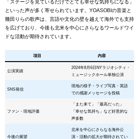
「ステージを見ているだけでとても幸せな気持ちになる」
といった声が多く寄せられています。YOASOBIの音楽と
幾田りらの歌声は、言語や文化の壁を越えて海外でも支持
を広げており、今後も北米を中心にさらなるワールドワイ
ドな活動が期待されています。
項目
内容
2024年8月6日NYラジオシティ・
公演実績
ミュージックホール単独公演
現地の様子・ライブ写真・英語
SNS発信
での感謝メッセージを投稿
「また来て」「最高だった」
ファン・現地評価
「幸せな気持ち」など好意的な
声多数
北米を中心にさらなる海外公
今後の展望
演・活動の拡大が期待されてい