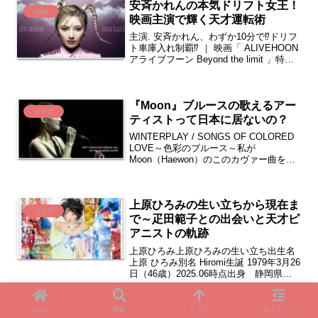
安斉かれんの本気ドリフト女王！
j-pop
映画主演で輝く天才運転術
主演. 安斉かれん、わずか10分で⁉️ドリフ
ト車庫入れ制覇⁉️ ｜ 映画「 ALIVEHOON
アライブフーン Beyond the limit 」特別
映像 ｜ 熊久保信重 MUGEN+製作決定
＆主演発表 ｜ 映画「 ALIVEHOON ア...
『Moon』ブルースの歌えるアー
ジャズ
ティストって日本に居ないの？
WINTERPLAY / SONGS OF COLORED
LOVE～色彩のブルース～私が
Moon（Haewon）のこのカヴァー曲を初
めて聴いたのが15年前になります。彼女
が音大を卒業して直ぐにジャズ・ポッ
プ・グループのWINTERPLAY...
上原ひろみの生い立ちから現在ま
ジャズ
で～疋田範子との出会いと天才ピ
アニストの軌跡
上原ひろみ上原ひろみの生い立ち出生名
上原 ひろみ別名 Hiromi生誕 1979年3月26
日（46歳）2025.06時点出身 静岡県浜
松市学歴 浜松市立追分小学校 浜松市立
蜆塚中学校 静岡県立浜松北高等学校
法政大学法学部中退 バークリー...
ホーム
検索
トップ
サイドバー