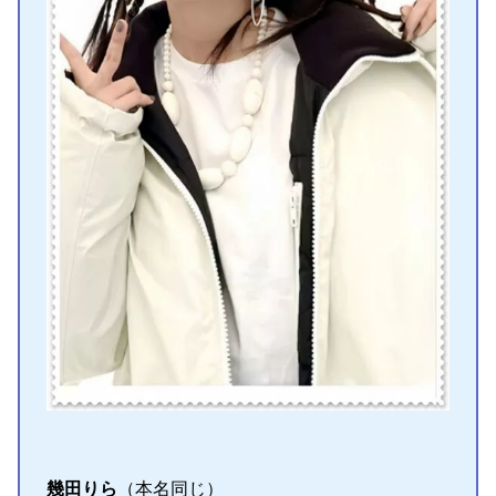
幾田りら
（本名同じ）