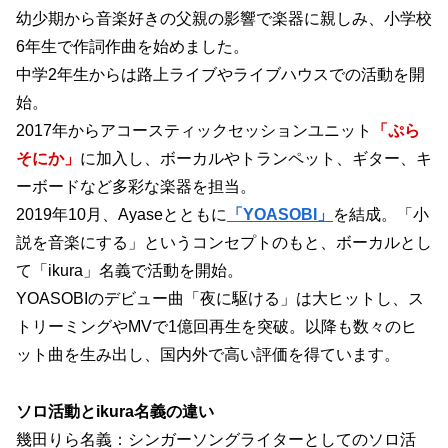
幼少期から音楽好きの父親の影響で楽器に親しみ、小学校
6年生で作詞作曲を始めました。
中学2年生からは路上ライブやライブハウスでの活動を開
始。
2017年からアコースティックセッションユニット
「ぷら
そにか」
に加入し、ボーカルやトランペット、ギター、キ
ーボードなど多彩な楽器を担当。
2019年10月、Ayaseとともに
「YOASOBI」
を結成。「小
説を音楽にする」というコンセプトのもと、ボーカルとし
て「ikura」名義で活動を開始。
YOASOBIのデビュー曲「夜に駆ける」は大ヒットし、ス
トリーミングやMVで1億回再生を突破。以降も数々のヒ
ット曲を生み出し、国内外で高い評価を得ています。
ソロ活動とikura名義の違い
幾田りら名義：シンガーソングライターとしてのソロ活