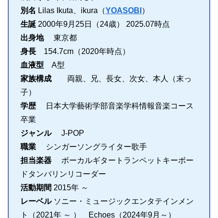
別名
Lilas Ikuta、ikura（
YOASOBI
）
生誕
2000年9月25日（24歳） 2025.07時点
出身地
東京都
身長
154.7cm（2020年時点）
血液型
A型
家族構成
両親、兄、長女、次女、本人（末っ
子）
学歴
日本大学藝術学部音楽学科情報音楽コース
卒業
ジャンル
J-POP
職業
シンガーソングライター歌手
担当楽器
ボーカルギタートランペットキーボー
ドタンバリンリコーダー
活動期間
2015年 ～
レーベル
ソニー・ミュージックエンタテインメン
ト（2021年 ～ ） Echoes（2024年9月～）