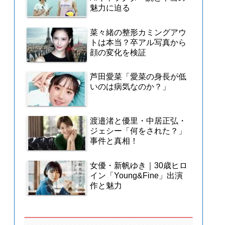
魅力に迫る
菜々緒の整形カミングアウ
トは本当？卒アル写真から
顔の変化を検証
芦田愛菜「愛菜の身長が低
いのは病気なのか？」
渡邉渚と優里・中居正弘・
ジェシー「何をされた？」
事件と真相！
女優・新帆ゆき｜30歳ヒロ
イン「Young&Fine」出演
作と魅力