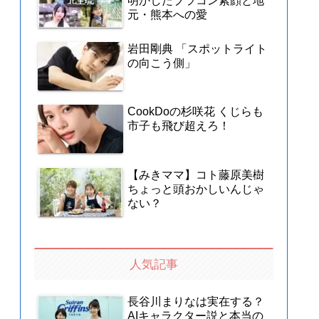
明かしたブラコン素顔と地
元・熊本への愛
岩田剛典 「スポットライト
の向こう側」
CookDoの杉咲花 くじらも
市子も飛び超えろ！
【みきママ】コト藤原美樹
ちょっと頭おかしいんじゃ
ない？
人気記事
長谷川まりなは実在する？
AIキャラクター説と本当の