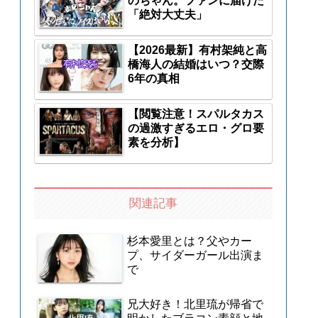
のちゃん。ファンに届けた
「絶対大丈夫」
【2026最新】有村架純と高
橋海人の結婚はいつ？交際
6年の真相
【閲覧注意！スパルタカス
の過激すぎるエロ・グロ要
素を分析】
関連記事
杉本愛里とは？父やカー
プ、サイダーガール出演ま
で
兄大好き！北里琉が帰省で