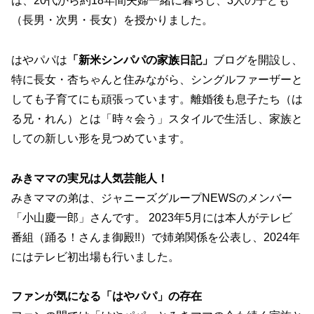
は、20代から約18年間夫婦一緒に暮らし、3人の子ども
（長男・次男・長女）を授かりました。
はやパパは
「新米シンパパの家族日記」
ブログを開設し、
特に長女・杏ちゃんと住みながら、シングルファーザーと
しても子育てにも頑張っています。離婚後も息子たち（は
る兄・れん）とは「時々会う」スタイルで生活し、家族と
しての新しい形を見つめています。
みきママの実兄は人気芸能人！
みきママの弟は、ジャニーズグループNEWSのメンバー
「小山慶一郎」さんです。 2023年5月には本人がテレビ
番組（踊る！さんま御殿!!）で姉弟関係を公表し、2024年
にはテレビ初出場も行いました。
ファンが気になる「はやパパ」の存在