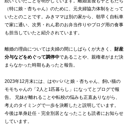
続いていたことを明かしています。離婚直後も子どもたち
（特に娘・杏ちゃん）のために、元夫婦協力体制をとって
いたとのことです。みきママは別の家から、朝早く自転車
で家に通い、次男・れん君のお弁当作りやブログ用の食事
も担当していたと紹介されています。
離婚の理由については夫婦の間にしばらくが大きく、
財産
分与などをめぐって調停中
であることや、親権者がまだ決
まらなかった時期もあったと報告。
2023年12月末には、はやパパと娘・杏ちゃん、飼い猫の
モモちゃんの「2人と1匹暮らし」になってとブログで報
告。 兄妹が離れることや転校の悩みも正直ありながら、
考えのタイミングで一歩を決断したと説明しています。
今後は単身赴任・完全別居となったことも読者にお知らせ
しています。