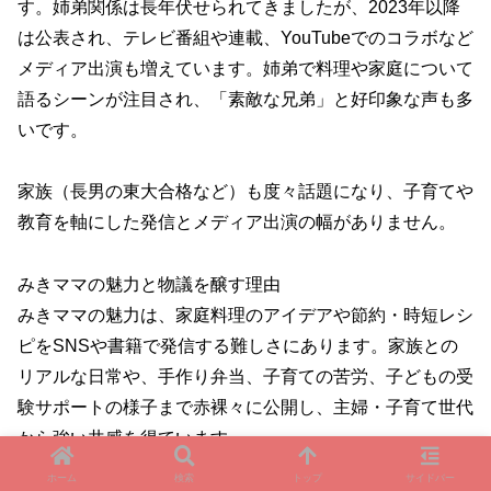
す。姉弟関係は長年伏せられてきましたが、2023年以降
は公表され、テレビ番組や連載、YouTubeでのコラボなど
メディア出演も増えています。姉弟で料理や家庭について
語るシーンが注目され、「素敵な兄弟」と好印象な声も多
いです。
家族（長男の東大合格など）も度々話題になり、子育てや
教育を軸にした発信とメディア出演の幅がありません。
みきママの魅力と物議を醸す理由
みきママの魅力は、家庭料理のアイデアや節約・時短レシ
ピをSNSや書籍で発信する難しさにあります。家族との
リアルな日常や、手作り弁当、子育ての苦労、子どもの受
験サポートの様子まで赤裸々に公開し、主婦・子育て世代
から強い共感を得ています。
ホーム
検索
トップ
サイドバー