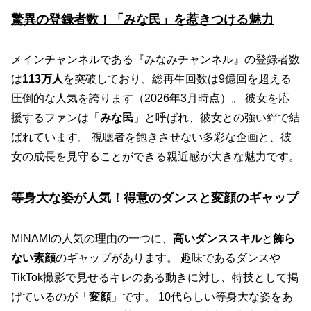
驚異の登録者数！「みな民」を惹きつける魅力
メインチャンネルである『みなみチャンネル』の登録者数
は
113万人
を突破しており、総再生回数は9億回を超える
圧倒的な人気を誇ります（2026年3月時点）。 彼女を応
援するファンは「
みな民
」と呼ばれ、彼女との強い絆で結
ばれています。 視聴者を飽きさせない多彩な企画と、彼
女の成長を見守ることができる親近感が大きな魅力です。
等身大な姿が人気！得意のダンスと変顔のギャップ
MINAMIの人気の理由の一つに、
高いダンススキル
と
飾ら
ない素顔
のギャップがあります。 趣味であるダンスや
TikTok撮影で見せるキレのある動きに対し、特技として掲
げているのが「
変顔
」です。 10代らしい等身大な姿をあ