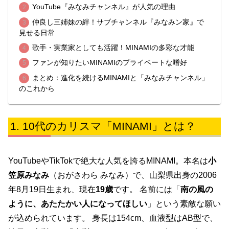
YouTube『みなみチャンネル』が人気の理由
仲良し三姉妹の絆！サブチャンネル『みなみン家』で
見せる日常
歌手・実業家としても活躍！MINAMIの多彩な才能
ファンが知りたいMINAMIのプライベートな嗜好
まとめ：進化を続けるMINAMIと「みなみチャンネル」
のこれから
10代のカリスマ「MINAMI」とは？
YouTubeやTikTokで絶大な人気を誇るMINAMI。本名は
小
笠原みなみ
（おがさわら みなみ）で、山梨県出身の2006
年8月19日生まれ、現在
19歳
です。 名前には「
南の風の
ように、あたたかい人になってほしい
」という素敵な願い
が込められています。 身長は154cm、血液型はAB型で、