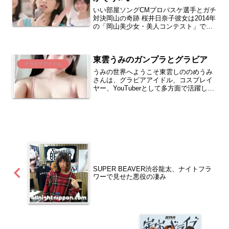
いい部屋ソングCMプロバスケ選手とガチ
対決岡山の奇跡 桜井日奈子彼女は2014年
の「岡山美少女・美人コンテスト」でグ
ランプリを獲得し、その美しさと才能で
話題となりました。また、彼女はCMでも
活躍しており、特に「LINE MUSIC」の
東雲うみのガンプラとグラビア
CMモ...
グラビアアイドル
うみの世界へようこそ東雲しののめうみ
さんは、グラビアアイドル、コスプレイ
ヤー、YouTuberとして多方面で活躍して
いるタレントです。彼女の魅力は、童顔
で清楚な外見と豊満なGカップのバラン
ス、そして美しいヒップにあります。ま
た、彼女のYou...
SUPER BEAVER渋谷龍太、ナイトフラ
ワーで見せた悪役の凄み