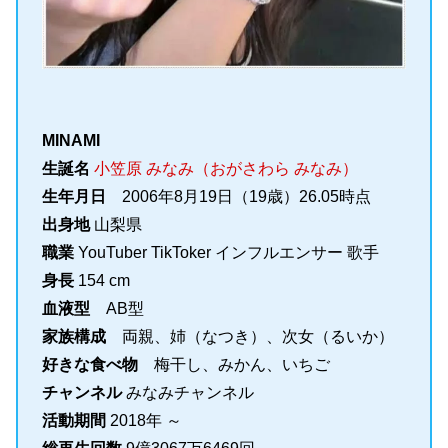
MINAMI
生誕名
小笠原 みなみ（おがさわら みなみ）
生年月日
2006年8月19日（19歳）26.05時点
出身地
山梨県
職業
YouTuber TikToker インフルエンサー 歌手
身長
154 cm
血液型
AB型
家族構成
両親、姉（なつき）、次女（るいか）
好きな食べ物
梅干し、みかん、いちご
チャンネル
みなみチャンネル
活動期間
2018年 ～