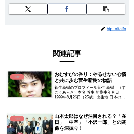
hip_alfalfa
関連記事
おむすびの香り：やるせない心情
俳優
と共に歩む菅生新樹の物語
菅生新樹のプロフィール菅生 新樹 （す
ごうあらき）本名 菅生 新樹生年月日
1999年8月26日（25歳）出生地 日本の旗
日本・大阪府箕面市身長 178 cm体重
65kg B96cm W76.5cm H95cm血液型 O
型職業 俳優・モデ...
山本太郎はなぜ注目される？「在
芸能
日」「中卒」「小沢一郎」との関
係を深掘り！