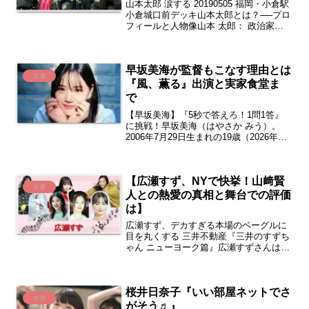
山本太郎 涙する 20190505 福岡・小倉駅
小倉城口前デッキ山本太郎とは？──プロ
フィールと人物像山本 太郎： 政治家、
元俳優、元タレント。参議院議員。れい
わ新選組代表。 衆議院議員、自由党共同
代表兼政策審議会長等を歴任生まれ：
早坂美海が監督もこなす理由とは
19...
女優
『風、薫る』出演と実家食堂ま
で
【早坂美海】『5秒で答えろ！1問1答』
に挑戦！早坂美海（はやさか みう）。
2006年7月29日生まれの19歳（2026年現
在）。NHK連続テレビ小説『風、薫る』
で主人公・一ノ瀬りんの妹・一ノ瀬安役
を演じ、朝ドラ初出演ながら大きな注目
【広瀬すず、NYで快挙！山﨑賢
を集め...
女優
人との熱愛の真相と舞台での評価
は】
広瀬すず、デカすぎる本場のベーグルに
目を丸くする 三井不動産『三井のすずち
ゃん ニューヨーク篇』広瀬すずさんは、
2026年現在、日本を代表する俳優として
国際的なステージでさらなる飛躍を遂げ
ています。14歳でのデビューから12年以
桜井日奈子『いい部屋ネットでさ
上、常に新...
女優
がそう♬』