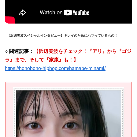
【浜辺美波スペシャルインタビュー】キレイのためにハマっているもの！
○ 関連記事：
【
浜辺美波をチェック！『アリ』から『ゴジ
ラ』まで、そして『家康』も！
】
https://honobono-hiphop.com/hamabe-minami/