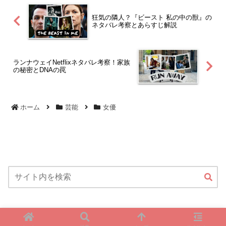
狂気の隣人？『ビースト 私の中の獣』の
ネタバレ考察とあらすじ解説
ランナウェイNetflixネタバレ考察！家族
の秘密とDNAの罠
ホーム
芸能
女優
Copyright © 2023 ひっぷのぶろぐ All Rights Reserved.