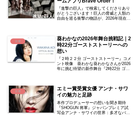
ームアプリBrave Order！
『進撃の巨人』で検索してくださりあり
がとうございます！巨人の脅威と人類の
自由を巡る衝撃の物語が、2026年現在も
劇場版復活上映で話題沸騰中です。この
記事では、作品概要から主要キャラクタ
ー、ネタバレを含む最終回考察、ゲーム
葵わかなの2026年舞台挑戦記｜2
アプリ『Brave ...
女優
時22分ゴーストストーリーへの
想い
『２時２２分 ゴーストストーリー』コメ
ント映像 葵わかな葵わかなさんが2026
年に挑む待望の新作舞台『2時22分 ゴー
ストストーリー』。英国発の大ヒットホ
ラーサスペンスを、日本のオリジナル演
出で初上演する本作で、葵さんはヒロイ
エミー賞受賞女優 アンナ・サワ
ン・ジェニー役...
女優
イの魅力と足跡
本作プロデューサーの想いを聞き期待
『SHOGUN 将軍』ジャパンプレミア試
写会アンナ・サワイの世界：多才なパフ
ォーマーの軌跡アンナ・サワイ 澤井杏奈
生年月日 1992年6月11日（32歳）出生地
ニュージーランドの旗 ニュージーランド
ウ...