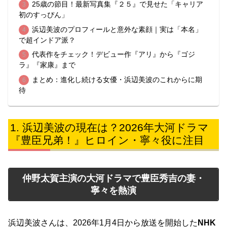
25歳の節目！最新写真集『２５』で見せた「キャリア
初のすっぴん」
浜辺美波のプロフィールと意外な素顔｜実は「本名」
で超インドア派？
代表作をチェック！デビュー作『アリ』から『ゴジ
ラ』『家康』まで
まとめ：進化し続ける女優・浜辺美波のこれからに期
待
浜辺美波の現在は？2026年大河ドラマ
『豊臣兄弟！』ヒロイン・寧々役に注目
仲野太賀主演の大河ドラマで豊臣秀吉の妻・
寧々を熱演
浜辺美波さんは、2026年1月4日から放送を開始した
NHK