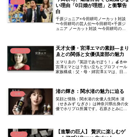
芸人
い理由「0日婚が理想」と衝撃告
白
千原ジュニア×今田耕司ノーカット対談
〜今田耕司の芸人伝〜今田耕司×千原ジ
ュニア ノーカット対談 〜今田耕司の芸
人伝〜 後編今田耕司（いまだこうじ）
といえば、ダウンタウン後輩として長年
活躍する59歳のお笑い大御所。『なんで
天才女優・宮澤エマの素顔―まり
も鑑定団』の安定M...
タレント
ゑとの関係と女優倶楽部の魅力
エマりゑの『英語であそぼう！』🍎📓✏️
宮澤エマとは？生い立ちとプロフィール
家族構成：父・母・姉宮澤エマは、日本
とアメリカの両方にルーツを持つ女優で
あり、タレント、ミュージカル女優とし
ても知られています。 彼女の家族構成は
渚の輝き：関水渚の魅力に迫る
とてもユニークで、父...
女優
笑顔と情熱：関水渚の女優人生関水 渚
（せきみず なぎさ）は神奈川県出身の女
優でホリプロ所属です。石原さとみに憧
れて芸能界を志し、2015年に行われた
「第40回ホリプロタレントスカウトキャ
ラバン」のファイナリストに選ばれたこ
とをきっかけに芸能...
【進撃の巨人】 贅沢に楽しむゲ
アニメ