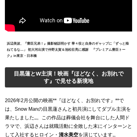
浜辺美波、『豊臣兄弟！』撮影秘話明かす 寧々役と自身のギャップに「ずっと拗
ねてるな…」 初大河出演で仲野太賀＆池松壮亮に感謝 『プレミアム豊臣トー
ク』in東京・日本橋
目黒蓮とW主演！映画『ほどなく、お別れで
す』で見せる新境地
2026年2月公開の映画**『ほどなく、お別れです』**で
は、Snow Manの目黒蓮さんと初共演にしてダブル主演を
果たしました,,。この作品は葬儀会社を舞台にした人間ド
ラマで、浜辺さんは就職活動に全敗した末にインターンと
して入社するヒロイン・
清水美空
を演じています,。