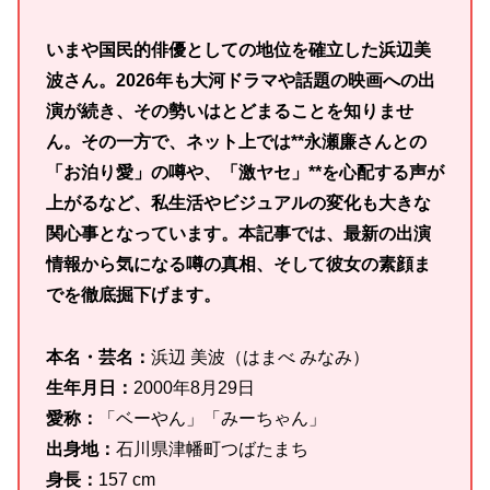
いまや国民的俳優としての地位を確立した浜辺美
波さん。2026年も大河ドラマや話題の映画への出
演が続き、その勢いはとどまることを知りませ
ん。その一方で、ネット上では**永瀬廉さんとの
「お泊り愛」の噂や、「激ヤセ」**を心配する声が
上がるなど、私生活やビジュアルの変化も大きな
関心事となっています。本記事では、最新の出演
情報から気になる噂の真相、そして彼女の素顔ま
でを徹底掘下げます。
本名・芸名
：
浜辺 美波（はまべ みなみ）
生年月日：
2000年8月29日
愛称：
「ベーやん」「みーちゃん」
出身地：
石川県津幡町つばたまち
身長：
157 cm