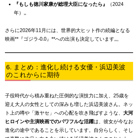
『もしも徳川家康が総理大臣になったら』
（2024
年）,,
さらに2026年11月には、世界的大ヒット作の続編となる
映画**『ゴジラ-0.0』**への出演も決定しています,,。
まとめ：進化し続ける女優・浜辺美波
のこれからに期待
子役時代から積み重ねた圧倒的な演技力に加え、25歳を
迎え大人の女性としての深みも増した浜辺美波さん。ネッ
ト上の噂や「激ヤセ」への心配を吹き飛ばすような、
大河
ヒロインや主演映画でのパワフルな活躍
は、彼女が今なお
進化の途中であることを示しています。自分らしく、そし