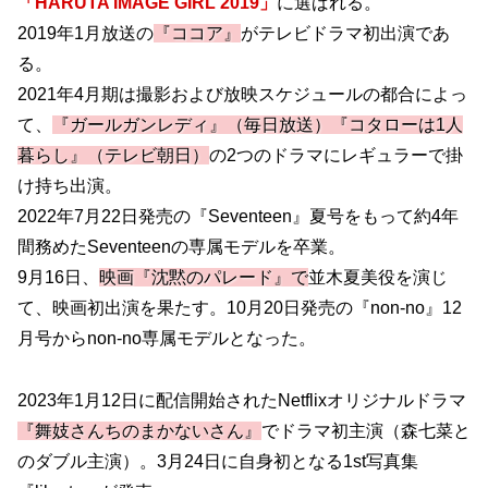
「HARUTA IMAGE GIRL 2019」
に選ばれる。
2019年1月放送の
『ココア』
がテレビドラマ初出演であ
る。
2021年4月期は撮影および放映スケジュールの都合によっ
て、
『ガールガンレディ』（毎日放送）『コタローは1人
暮らし』（テレビ朝日）
の2つのドラマにレギュラーで掛
け持ち出演。
2022年7月22日発売の『Seventeen』夏号をもって約4年
間務めたSeventeenの専属モデルを卒業。
9月16日、
映画『沈黙のパレード』で
並木夏美役を演じ
て、映画初出演を果たす。10月20日発売の『non-no』12
月号からnon-no専属モデルとなった。
2023年1月12日に配信開始されたNetflixオリジナルドラマ
『舞妓さんちのまかないさん』
でドラマ初主演（森七菜と
のダブル主演）。3月24日に自身初となる1st写真集