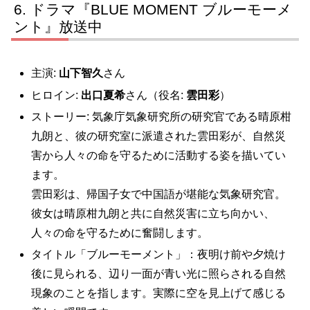
ドラマ『BLUE MOMENT ブルーモーメ
ント』放送中
主演:
山下智久
さん
ヒロイン:
出口夏希
さん（役名:
雲田彩
）
ストーリー: 気象庁気象研究所の研究官である晴原柑
九朗と、彼の研究室に派遣された雲田彩が、自然災
害から人々の命を守るために活動する姿を描いてい
ます。
雲田彩は、帰国子女で中国語が堪能な気象研究官。
彼女は晴原柑九朗と共に自然災害に立ち向かい、
人々の命を守るために奮闘します。
タイトル「ブルーモーメント」：夜明け前や夕焼け
後に見られる、辺り一面が青い光に照らされる自然
現象のことを指します。実際に空を見上げて感じる