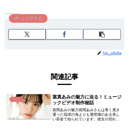
女優
シェアする
hip_alfalfa
関連記事
當真あみの魅力に迫る！ミュージ
女優
ックビデオ制作秘話
當間あみの魅力當間あみさんは青く透き
通った琉球の海よりも透明感のある美し
い容姿で知られています。彼女の切れ長
の目と明るい笑顔は、視線を引き付ける
要素です。芸名：當間あみ本名：當眞愛