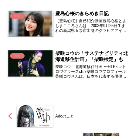
ブログで彼女を「未完のヒロイン」と評
してから約2年。清原果耶さんの進化は、
豊島心桜のきらめき日記
私たちの...
女優
【豊島心桜】自己紹介動画豊島心桜とよ
しまこころさんは、2003年9月25日生ま
れの新潟県五泉市出身のグラビアアイド
ル兼女優です。彼女はアービングに所属
しており、167cmの身長を持っていま
す。心桜さんの好きな実家の場所に「早
出川はやでがわ」...
柴咲コウの「サステナビリティ北
女優
海道移住計画」「柴咲検定」も
柴咲コウ 北海道移住計画 〜HTB×レト
ロワグラースch.♪柴咲コウプロフィール
柴咲コウさんは、日本を代表する俳優・
歌手でありながら、近年はサステナブル
な事業を手がける経営者としても注目を
集めている人物です。1990年代後半のデ
ビュー以降、...
Adoのこと