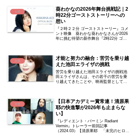
美生年月日：2006年11月2日 17歳出身
葵わかなの2026年舞台挑戦記｜2
地：沖縄県宜野湾...
女優
時22分ゴーストストーリーへの
想い
『２時２２分 ゴーストストーリー』コメ
ント映像 葵わかな葵わかなさんが2026
年に挑む待望の新作舞台『2時22分 ゴー
ストストーリー』。英国発の大ヒットホ
ラーサスペンスを、日本のオリジナル演
出で初上演する本作で、葵さんはヒロイ
才能と努力の融合：苦労を乗り越
ン・ジェニー役...
女優
えた池田エライザの挑戦
苦労を乗り越えた池田エライザの挑戦池
田エライザさんは、その若干の苦労を乗
り越えてきたことや、映画監督としての
才能に加えて、多才な活躍が特筆すべき
魅力です。1996年生まれ、福岡県出身。
2009年度「ニコラモデル・オーディショ
【日本アカデミー賞常連！清原果
ン」グランプリを...
女優
耶の快進撃が2026年も止まらな
い】
『レディエント・バーミン Radiant
Vermin』トレーラー前回記事
（2024.03）【清原果耶 「未完のヒロイ
ン」を演じる天才女優】2024年3月、本