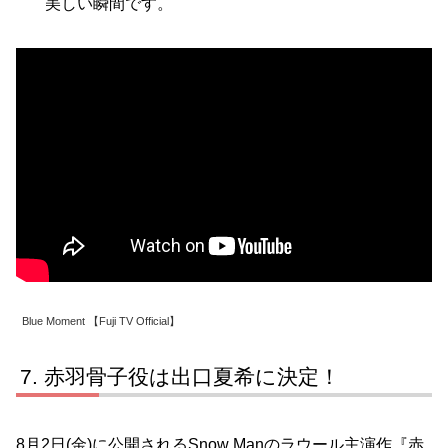
美しい瞬間です。
Blue Moment 【Fuji TV Official】
赤羽骨子役は出口夏希に決定！
8月2日(金)に公開されるSnow Manのラウール主演作『赤