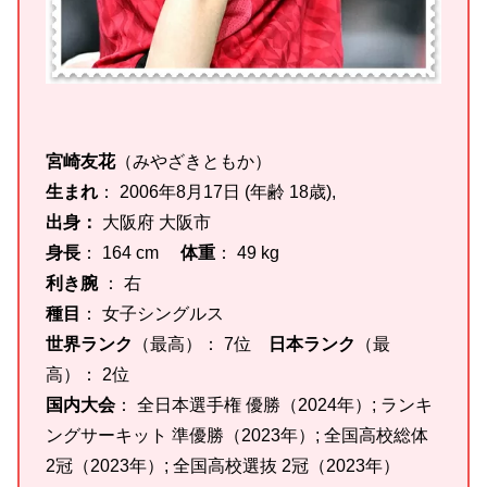
宮崎友花
（みやざきともか）
生まれ
： 2006年8月17日 (年齢 18歳),
出身：
大阪府 大阪市
身長
： 164 cm
体重
： 49 kg
利き腕
： 右
種目
： 女子シングルス
世界ランク
（最高）： 7位
日本ランク
（最
高）： 2位
国内大会
： 全日本選手権 優勝（2024年）; ランキ
ングサーキット 準優勝（2023年）; 全国高校総体
2冠（2023年）; 全国高校選抜 2冠（2023年）