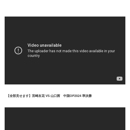
【全部見せます】宮崎友花 VS 山口茜 中国OP2024 準決勝