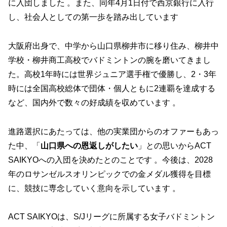
に入団しました 。​また、同年4月1日付で西京銀行に入行
し、社会人としての第一歩を踏み出しています
大阪府出身で、中学から山口県柳井市に移り住み、柳井中
学校・柳井商工高校でバドミントンの腕を磨いてきまし
た。​高校1年時には世界ジュニア選手権で優勝し、2・3年
時には全国高校総体で団体・個人ともに2連覇を達成する
など、国内外で数々の好成績を収めています 。​
進路選択にあたっては、他の実業団からのオファーもあっ
た中、「
山口県への恩返しがしたい
」との思いからACT
SAIKYOへの入団を決めたとのことです 。​今後は、2028
年のロサンゼルスオリンピックでの金メダル獲得を目標
に、競技に専念していく意向を示しています 。
ACT SAIKYOは、S/Jリーグに所属する女子バドミントン