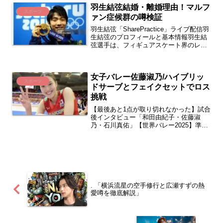
羽生結弦結婚・離婚理由！マルフ
スポーツ
ァン症候群の噂検証
羽生結弦「SharePractice」ライブ配信羽
生結弦のプロフィールと基本情報羽生結
弦選手は、フィギュアスケート界のレジ
ェンドとして今も世界中のファンを魅了
し続けています。2025年現在、プロ転向
後のアイスショー活動が活発で、「羽生
女子バレー佐藤淑乃/ハイブリッ
結弦 ...
スポーツ
ドサーブとフェイクセットでロス
挑戦
【最後あと1点が取り切れなかった】試合
後インタビュー「和田由紀子・佐藤淑
乃・石川真佑」【世界バレー2025】準決
勝 日本 vs トルコ佐藤淑乃とは？プロフ
ィール佐藤淑乃は日本の女子バレーボー
ル選手で、2001年11月12日生まれ、千葉
県千葉...
. 「横浜流星の空手修行と広瀬すずの熱
愛噂を徹底解説」