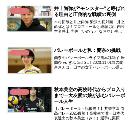
を与える唯一無二の存在へ 髙橋藍が目指
井上尚弥が“モンスター”と呼ばれ
す未来【ユメミルノート...
スポーツ
る理由と圧倒的な戦績の裏側
木村拓哉と井上尚弥 緊張の初対面！井上
尚弥とは？プロフィールと経歴 項目内容
本名井上 尚弥（いのうえ なおや）生年
月日1993年4月10日 32歳出身地神奈川県
座間市身長165cm血液型A型所属ジム大
橋ボクシングジム通称モンスター
バレーボールと私：蘭奈の挑戦
（Mons...
スポーツ
蘭奈のバレーボールライフ熊本移籍 白岩
蘭奈 vs ぎふ 3rd SET 2020.11.01白岩蘭
奈さんは、日本の女子バレーボール選手
で、現在は群馬グリーンウイングスに所
属しています。蘭奈のプロフィール名前:
白岩 蘭奈（しらいわ らんな）...
秋本美空の高校時代からプロ入り
スポーツ
まで―大友愛の娘が歩むバレーボ
ール人生
【バレーボール・祝優勝！】共栄学園 春
高バレー2025優勝！高校生で唯一日本代
表選出の秋本美空（みく）選手に栗原恵
が直撃取材！！前編〔ブカピ186〕秋本
美空とは？プロフィールと経歴秋本 美
空 Miku Akimoto生年月日 2006年8月...