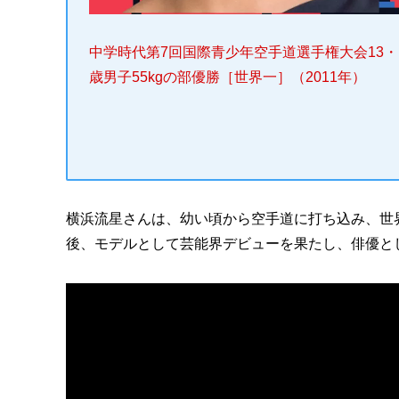
中学時代第7回国際青少年空手道選手権大会13・
歳男子55kgの部優勝［世界一］（2011年）
横浜流星さんは、幼い頃から空手道に打ち込み、世
後、モデルとして芸能界デビューを果たし、俳優と