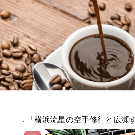
. 「横浜流星の空手修行と広瀬
俳優