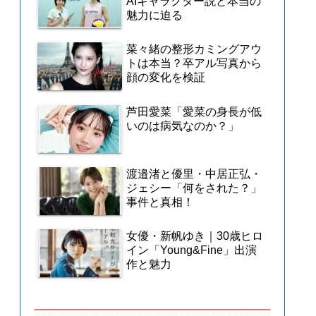
AIキャラクター説と本当の
魅力に迫る
菜々緒の整形カミングアウ
トは本当？卒アル写真から
顔の変化を検証
芦田愛菜「愛菜の身長が低
いのは病気なのか？」
渡邉渚と優里・中居正弘・
ジェシー「何をされた？」
事件と真相！
女優・新帆ゆき｜30歳ヒロ
イン「Young&Fine」出演
作と魅力