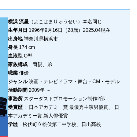
横浜 流星
（よこはまりゅうせい）本名同じ
生年月日
1996年9月16日（28歳）2025.04現在
出身地
神奈川県横浜市
身長
174 cm
血液型
O型
家族構成
両親、弟
職業
俳優
ジャンル
映画・テレビドラマ・舞台・CM・モデル
活動期間
2009年 ～
事務所
スターダストプロモーション制作2部
受賞歴
： 日本アカデミー賞 最優秀主演男優賞、 日
本アカデミー賞 新人俳優賞
学歴
松伏町立松伏第二中学校、日出高校