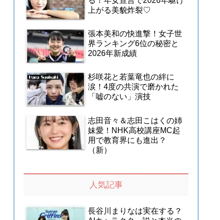
る！年女宣言で2026年駆け
上がる美貌炸裂♡
張本美和の快進撃！女子世
界ランキング6位の秘密と
2026年新成績
杉咲花と若葉竜也の絆に
涙！4度の共演で磨かれた
「嘘のない」演技
志田音々＆志田こはくの姉
妹愛！NHK高校講座MC起
用で教育界にも進出？
（新）
人気記事
長谷川まりなは実在する？