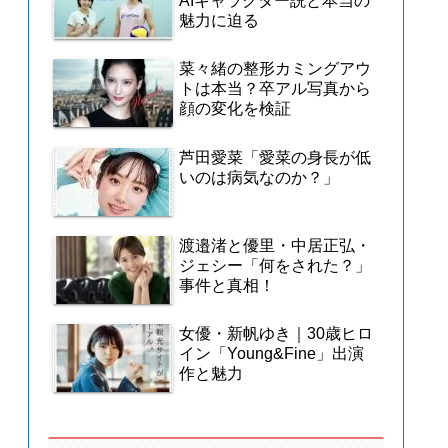
AIキャラクター説と本当の
魅力に迫る
菜々緒の整形カミングアウ
トは本当？卒アル写真から
顔の変化を検証
芦田愛菜「愛菜の身長が低
いのは病気なのか？」
渡邉渚と優里・中居正弘・
ジェシー「何をされた？」
事件と真相！
女優・新帆ゆき｜30歳ヒロ
イン「Young&Fine」出演
作と魅力