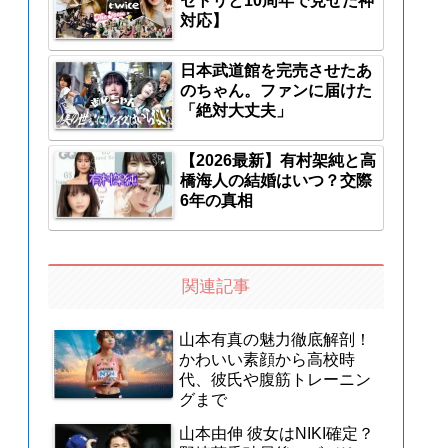
セトリと10周年で見せた神
対応】
日本武道館を完売させたあ
のちゃん。ファンに届けた
「絶対大丈夫」
【2026最新】有村架純と高
橋海人の結婚はいつ？交際
6年の真相
関連記事
山本有真の魅力徹底解剖！
かわいい素顔から高校時
代、彼氏や腹筋トレーニン
グまで
山本由伸 彼女はNIKI確定？