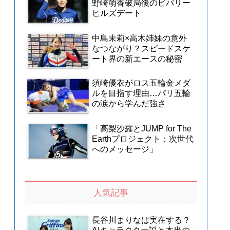
野崎萌香破局後のビバリー
ヒルズデート
中島未莉×高木姉妹の意外
なつながり？スピードスケ
ート界の新エースの秘密
須崎優衣がロス五輪金メダ
ルを目指す理由…パリ五輪
の涙から学んだ強さ
「高梨沙羅とJUMP for The
Earthプロジェクト：次世代
へのメッセージ」
人気記事
長谷川まりなは実在する？