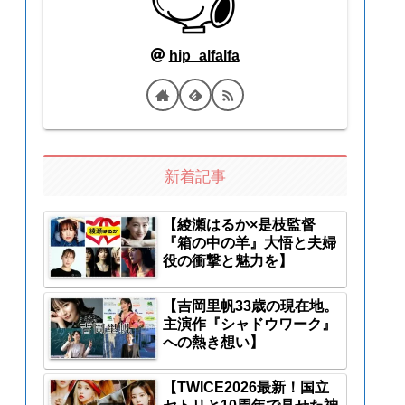
hip_alfalfa
新着記事
【綾瀬はるか×是枝監督
『箱の中の羊』大悟と夫婦
役の衝撃と魅力を】
【吉岡里帆33歳の現在地。
主演作『シャドウワーク』
への熱き想い】
【TWICE2026最新！国立