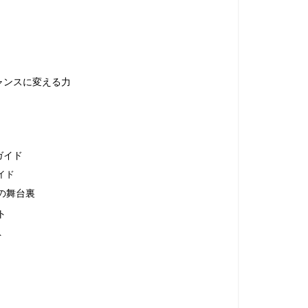
ャンスに変える力
ガイド
イド
の舞台裏
ト
ト