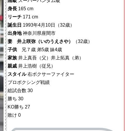
階級
スーパーバンタム級
身長
165 cm
リーチ
171 cm
誕生日
1993年4月10日（32歳）
出身地
神奈川県座間市
妻 井上咲弥（いのうえさや）
（32歳）
子供
兄７歳 弟5歳 妹4歳
家族
井上真吾（父）井上拓真（弟）
親戚
井上浩樹（従兄）
スタイル
右ボクサーファイター
プロボクシング戦績
総試合数 30
勝ち 30
KO勝ち 27
敗け 0