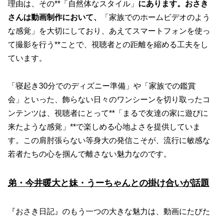
理由は、その**「自然体なスタイル」
にあります
。おさき
さんは動画制作において、
「家族でのホームビデオのよう
な感覚」を大切にしており、あえてスマートフォンを使っ
て撮影を行う**ことで、視聴者との距離を縮める工夫をし
ています。
「寝起き30分でのディズニー準備」や「家族での鑑賞
会」といった、飾らない日々のワンシーンを切り取ったコ
ンテンツは、視聴者にとって**「まるで友達の家に遊びに
来たような感覚」**で楽しめる心地よさを提供していま
す。この肩肘張らない等身大の発信こそが、流行に敏感な
若者たちの心を掴んで離さない魅力なのです。
弟・今井暖大と妹・うーちゃんとの掛け合いが話題
『おさき日記』のもう一つの大きな魅力は、動画にたびた