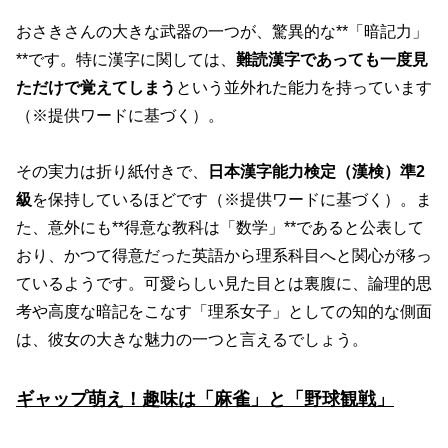
おさきさんの大きな武器の一つが、驚異的な**「暗記力」
**です。特に漢字に関しては、
難読漢字であっても一度見
ただけで覚えてしまう
という並外れた能力を持っています
（※提供ワードに基づく）。
その実力は折り紙付きで、
日本漢字能力検定（漢検）準2
級
を保持しているほどです（※提供ワードに基づく）。ま
た、意外にも**得意な教科は「数学」**であると公表して
おり、かつて得意だった英語から理系科目へと関心が移っ
ているようです。可愛らしい見た目とは裏腹に、論理的思
考や高度な暗記をこなす「理系女子」としての知的な側面
は、彼女の大きな魅力の一つと言えるでしょう。
ギャップ萌え！趣味は「麻雀」と「野球観戦」