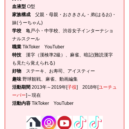
血液型
O型
家族構成
父親・母親・おさきさん・弟(はるお)・
妹(うーちゃん)
学校
亀戸小・中学校、渋谷女子インターナショ
ナルスクール
職業
TikToker YouTuber
特技
漢字（漢検準2級）、麻雀、暗記(難読漢字
も見たら覚えられる)
好物
ステーキ、お寿司、アイスティー
趣味
野球観戦、麻雀、動画編集
活動期間
2013年～2019年[
子役
] 2018年[
ユーチュ
ーバー
]～現在
活動内容
TikToker YouTuber