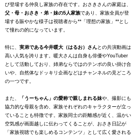
び登場する仲良し家族の存在です。おさきさんの家庭は、
父・母・おさき・弟・妹の5人家族
であり、家族全員が登
場する賑やかな様子は視聴者から**「理想の家族」**とし
て憧れの的になっています。
特に、
実弟である今井暖大（はるお）さん
との共演動画は
高い人気を誇ります。暖大さんは自身も俳優やYouTuber
として活動しており、姉弟ならではのテンポの良い掛け合
いや、自然体なドッキリ企画などはチャンネルの見どころ
の一つです。
また、
「うーちゃん」の愛称で親しまれる妹
や、撮影にも
協力的な母親を含め、家族それぞれのキャラクターが立っ
ていることも特徴です。家族同士の距離感が近く、温かい
空気感が画面越しに伝わってくることが、おさき日記が
「家族視聴でも楽しめるコンテンツ」として広く愛される