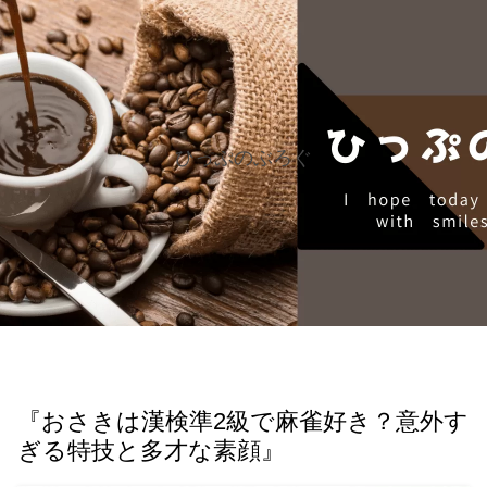
ひっぷのぶろぐ
『おさきは漢検準2級で麻雀好き？意外す
ぎる特技と多才な素顔』