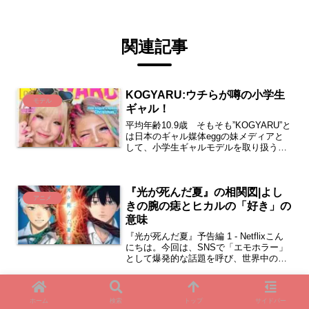
関連記事
KOGYARU:ウチらが噂の小学生
モデル
ギャル！
平均年齢10.9歳 そもそも”KOGYARU”と
は日本のギャル媒体eggの妹メディアと
して、小学生ギャルモデルを取り扱う
『KOGYARU』を2023年に発足しまし
た。 （立上げ背景） eggがリリースした
楽曲のミュージックビデオに度々登場
『光が死んだ夏』の相関図|よし
し...
アニメ
きの腕の痣とヒカルの「好き」の
意味
『光が死んだ夏』予告編 1 - Netflixこん
にちは。今回は、SNSで「エモホラー」
として爆発的な話題を呼び、世界中の読
者を震えさせている漫画**『光が死んだ
夏』**を特集します。田舎町のノスタル
ジックな風景の中で、親友の姿をした
鬼ガール!! 井頭愛海の夢を追いか
「ナニ...
ホーム
検索
トップ
サイドバー
女優