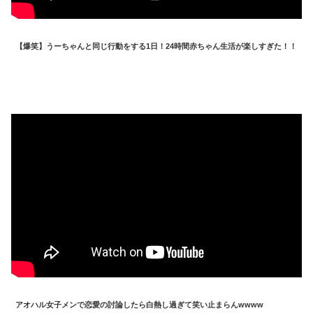
【爆笑】うーちゃんと同じ行動をする1日！24時間赤ちゃん生活が楽しすぎた！！
アオハル女子メンで恋愛の討論したら白熱し過ぎて笑い止まらんwwww