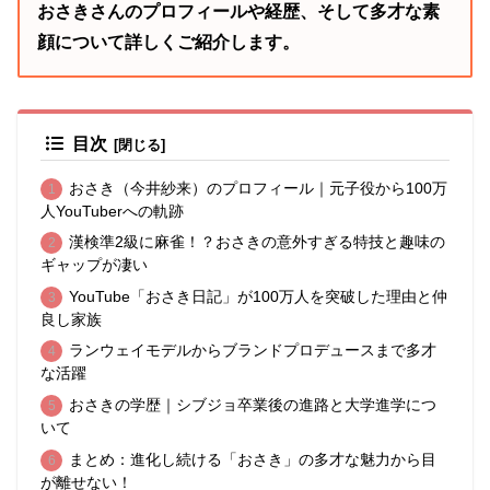
おさきさんのプロフィールや経歴、そして多才な素
顔について詳しくご紹介します。
目次
おさき（今井紗来）のプロフィール｜元子役から100万
人YouTuberへの軌跡
漢検準2級に麻雀！？おさきの意外すぎる特技と趣味の
ギャップが凄い
YouTube「おさき日記」が100万人を突破した理由と仲
良し家族
ランウェイモデルからブランドプロデュースまで多才
な活躍
おさきの学歴｜シブジョ卒業後の進路と大学進学につ
いて
まとめ：進化し続ける「おさき」の多才な魅力から目
が離せない！