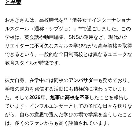
と卒業
おさきさんは、高校時代を**『渋谷女子インターナショナ
ルスクール（通称：シブジョ）』**で過ごしました。この
学校は、英会話や動画編集、SNSの運用など、現代のク
リエイターに不可欠なスキルを学びながら高卒資格を取得
できるという、一般的な全日制高校とは異なるユニークな
教育スタイルが特徴です。
彼女自身、在学中には同校の
アンバサダー
も務めており、
学校の魅力を発信する活動にも積極的に携わっていまし
た。そして
2026年、無事に高校を卒業
したことを報告し
ています。インフルエンサーとしての多忙な日々を送りな
がら、自らの意思で選んだ学びの場で学業を全うしたこと
は、多くのファンからも高く評価されています。