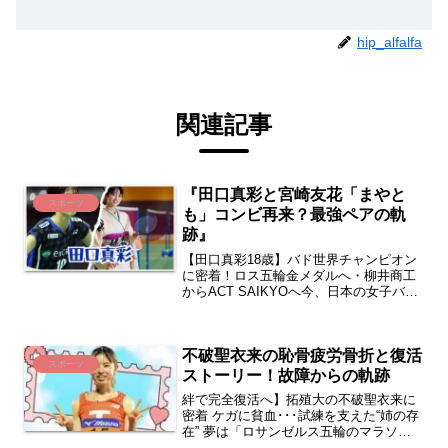
hip_alfalfa
関連記事
『田口真彩と宮崎友花「まやと
スポーツ
も」コンビ再来？最強ペアの軌
跡』
【田口真彩18歳】バド世界チャンピオン
に密着！ロス五輪金メダルへ・柳井商工
からACT SAIKYOへ今、日本の女子バド
ミントン界で最も熱い視線を浴びている
一人が、20歳の新星・田口真彩（たぐち
まや）選手です。2025年末の全日本総合
不破聖衣来の恥骨疲労骨折と復活
選手権で...
スポーツ
ストーリー！故障からの軌跡
絆で完全復活へ】拓殖大の不破聖衣来に
密着 ケガに貧血･･･試練を支えた“姉の存
在” 夢は「ロサンゼルス五輪のマラソン
で金メダル不破聖衣来とは？プロフィー