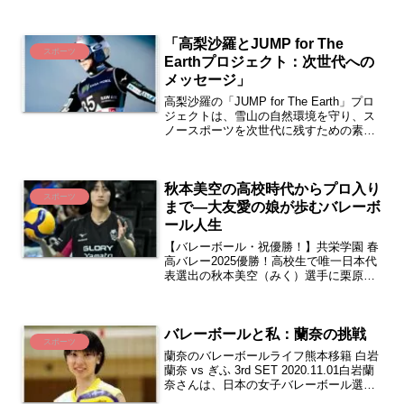
ルと基本情報不破聖衣来の本名・読み
方・出身地不破聖衣来（ふわ せいら）は
「高梨沙羅とJUMP for The
本名で、読み方は...
スポーツ
Earthプロジェクト：次世代への
メッセージ」
高梨沙羅の「JUMP for The Earth」プロ
ジェクトは、雪山の自然環境を守り、ス
ノースポーツを次世代に残すための素晴
らしい取り組みです。彼女の環境保護へ
の取り組みは、多くの人々にインスピレ
ーションを与えています。日本の女子ス
秋本美空の高校時代からプロ入り
キージ...
スポーツ
まで―大友愛の娘が歩むバレーボ
ール人生
【バレーボール・祝優勝！】共栄学園 春
高バレー2025優勝！高校生で唯一日本代
表選出の秋本美空（みく）選手に栗原恵
が直撃取材！！前編〔ブカピ186〕秋本
美空とは？プロフィールと経歴秋本 美
空 Miku Akimoto生年月日 2006年8月...
バレーボールと私：蘭奈の挑戦
スポーツ
蘭奈のバレーボールライフ熊本移籍 白岩
蘭奈 vs ぎふ 3rd SET 2020.11.01白岩蘭
奈さんは、日本の女子バレーボール選手
で、現在は群馬グリーンウイングスに所