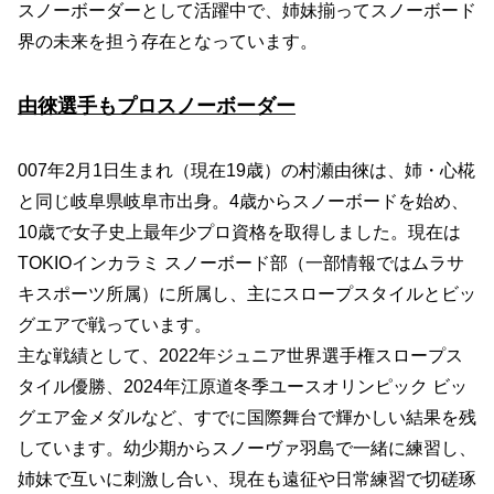
スノーボーダーとして活躍中で、姉妹揃ってスノーボード
界の未来を担う存在となっています。
由徠選手もプロスノーボーダー
007年2月1日生まれ（現在19歳）の村瀬由徠は、姉・心椛
と同じ岐阜県岐阜市出身。4歳からスノーボードを始め、
10歳で女子史上最年少プロ資格を取得しました。現在は
TOKIOインカラミ スノーボード部（一部情報ではムラサ
キスポーツ所属）に所属し、主にスロープスタイルとビッ
グエアで戦っています。
主な戦績として、2022年ジュニア世界選手権スロープス
タイル優勝、2024年江原道冬季ユースオリンピック ビッ
グエア金メダルなど、すでに国際舞台で輝かしい結果を残
しています。幼少期からスノーヴァ羽島で一緒に練習し、
姉妹で互いに刺激し合い、現在も遠征や日常練習で切磋琢