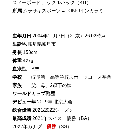
スノーボード ナックルハック（KH）
所属
ムラサキスポーツ→TOKIOインカラミ
生年月日
2004年11月7日（21歳）26.02時点
生誕地
岐阜県岐阜市
身長
153cm
体重
42kg
血液型
B型
学校
岐阜第一高等学校スポーツコース卒業
家族
父、母、2歳下の妹
ワールドカップ戦歴
：
デビュー年
2019年 北京大会
総合優勝
2021/2022シーズン
最高成績
2021年スイス 優勝（BA）
2022年カナダ
優勝
（SS）