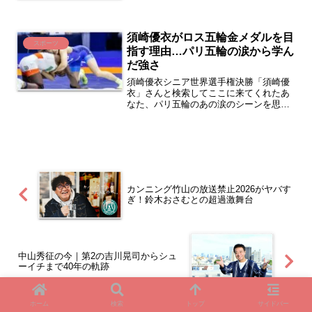
属しています。蘭奈のプロフィール名前:
白岩 蘭奈（しらいわ らんな）...
須崎優衣がロス五輪金メダルを目
スポーツ
指す理由…パリ五輪の涙から学ん
だ強さ
須崎優衣シニア世界選手権決勝「須崎優
衣」さんと検索してここに来てくれたあ
なた、パリ五輪のあの涙のシーンを思い
出して胸が痛くなった人も多いはず…。
東京五輪で全試合失点0の完璧金メダルを
取った絶対女王・須崎優衣さんが、パリ
五輪では初戦敗退のどん...
カンニング竹山の放送禁止2026がヤバす
ぎ！鈴木おさむとの超過激舞台
中山秀征の今｜第2の吉川晃司からシュ
ーイチまで40年の軌跡
ホーム
検索
トップ
サイドバー