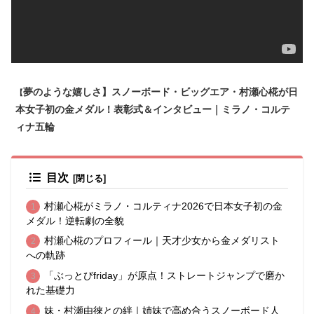
夢のような嬉しさ】スノーボード・ビッグエア・村瀬心椛が日
【
本女子初の金メダル！表彰式＆インタビュー｜ミラノ・コルテ
ィナ五輪
目次
村瀬心椛がミラノ・コルティナ2026で日本女子初の金
メダル！逆転劇の全貌
村瀬心椛のプロフィール｜天才少女から金メダリスト
への軌跡
「ぶっとびfriday」が原点！ストレートジャンプで磨か
れた基礎力
妹・村瀬由徠との絆｜姉妹で高め合うスノーボード人