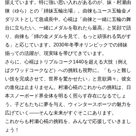
据えています。特に強い思い入れがあるのが、妹・村瀬由
徠（ゆら）との「姉妹五輪出場」。由徠もユース五輪金メ
ダリストとして急成長中。心椛は「由徠と一緒に五輪の舞
台に立ちたい。一緒にメダルを取れたら最高」と笑顔で語
り、由徠も「姉の金メダルを見て、もっと頑張れる気がす
る」と応じています。2030年冬季オリンピックでの姉妹
揃っての活躍が、現実味を帯びてきています。
さらに、心椛はトリプルコーク1440を超える大技（例え
ばクワッドコークなど）への挑戦も視野に。「もっと難し
い技を完成させて、世界を驚かせたい」と意欲満々。彼女
の進化は止まりません。村瀬心椛のこれからの挑戦は、日
本スノーボード界全体を明るく照らす存在になるでしょ
う。子どもたちに夢を与え、ウィンタースポーツの魅力を
広げていく――そんな未来がすぐそこにあります。
これからも村瀬心椛の挑戦を、みんなで応援していきまし
ょう！