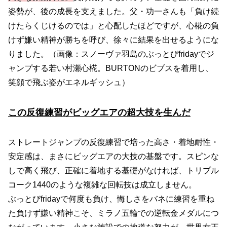
姿勢が、後の成長を支えました。父・功一さんも「負け続
けたらくじけるのでは」と心配したほどですが、心椛の負
けず嫌い精神が勝ちを呼び、徐々に結果を出せるようにな
りました。（画像：スノーヴァ羽島のぶっとびfridayでジ
ャンプする若い村瀬心椛。BURTONのビブスを着用し、
笑顔で飛ぶ姿がエネルギッシュ）
この反復練習がビッグエアの超大技を生んだ
ストレートジャンプの反復練習で培った高さ・着地耐性・
安定感は、まさにビッグエアの大技の基盤です。スピンな
しで高く飛び、正確に着地する基礎がなければ、トリプル
コーク1440のような複雑な回転技は成立しません。
ぶっとびfridayで何度も負け、悔しさをバネに練習を重ね
た負けず嫌い精神こそ、ミラノ五輪での逆転金メダルにつ