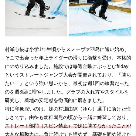
村瀬心椛は小学1年生頃からスノーヴァ羽島に通い始め、
そこで出会った年上ライダーの滑りに衝撃を受け、本格的
にのめり込みました。施設では毎週金曜にぶっとびfriday
というストレートジャンプ大会が開催されており、「勝ち
たい！」という強い思いから、最初は週1回の練習だった
のを週3回に増やしました。グラブの入れ方やスタイルを
研究し、着地の安定感を徹底的に磨きました。
特に印象深いのは、妹の村瀬由徠（ゆら）選手に負けた悔
しさです。由徠も幼稚園児の頃から一緒に練習しており、
ストレート部門（スピン禁止）で妹に勝てなかったことが
大きな原動力に。
負け続けても諦めず、基礎を固め続けた