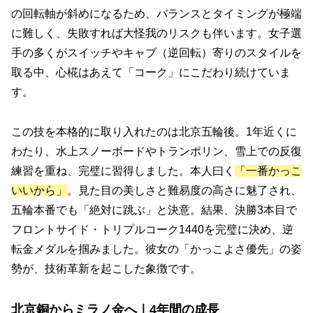
の回転軸が斜めになるため、バランスとタイミングが極端
に難しく、失敗すれば大怪我のリスクも伴います。女子選
手の多くがスイッチやキャブ（逆回転）寄りのスタイルを
取る中、心椛はあえて「コーク」にこだわり続けていま
す。
この技を本格的に取り入れたのは北京五輪後。1年近くに
わたり、水上スノーボードやトランポリン、雪上での反復
練習を重ね、完璧に習得しました。本人曰く
「一番かっこ
いいから」
。見た目の美しさと難易度の高さに魅了され、
五輪本番でも「絶対に跳ぶ」と決意。結果、決勝3本目で
フロントサイド・トリプルコーク1440を完璧に決め、逆
転金メダルを掴みました。彼女の「かっこよさ優先」の姿
勢が、技術革新を起こした象徴です。
北京銅からミラノ金へ｜4年間の成長