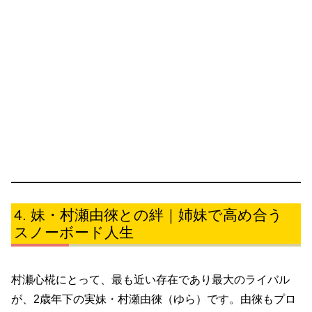
妹・村瀬由徠との絆｜姉妹で高め合う
スノーボード人生
村瀬心椛にとって、最も近い存在であり最大のライバル
が、2歳年下の実妹・村瀬由徠（ゆら）です。由徠もプロ