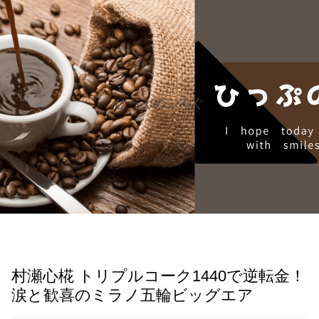
ひっぷのぶろぐ
村瀬心椛 トリプルコーク1440で逆転金！
涙と歓喜のミラノ五輪ビッグエア