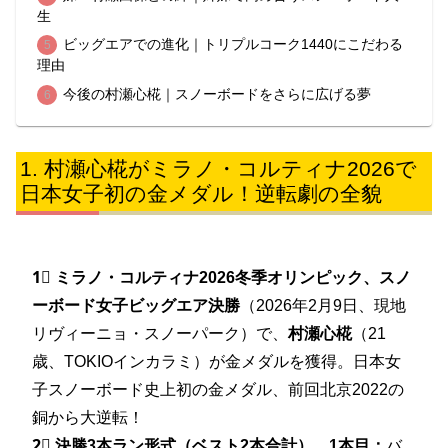
生
ビッグエアでの進化｜トリプルコーク1440にこだわる
理由
今後の村瀬心椛｜スノーボードをさらに広げる夢
村瀬心椛がミラノ・コルティナ2026で
日本女子初の金メダル！逆転劇の全貌
1⃣
ミラノ・コルティナ2026冬季オリンピック、スノ
ーボード女子ビッグエア決勝
（2026年2月9日、現地
リヴィーニョ・スノーパーク）で、
村瀬心椛
（21
歳、TOKIOインカラミ）が金メダルを獲得。日本女
子スノーボード史上初の金メダル、前回北京2022の
銅から大逆転！
2⃣
決勝3本ラン形式（ベスト2本合計）。1本目：
バ