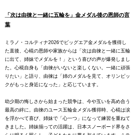
「次は由徠と一緒に五輪を」金メダル後の恩師の言
葉
ミラノ・コルティナ2026でビッグエア金メダルを獲得し
た直後、心椛の恩師や家族からは「次は由徠と一緒に五輪
に出て、姉妹でメダルを！」という喜びの声が爆発しまし
た。心椛自身も「由徠がいないと楽しくない。一緒に頑張
りたい」と語り、由徠は「姉のメダルを見て、オリンピッ
クがもっと身近になった」と応じています。
幼少期の悔しさから始まった競争は、今や互いを高め合う
最高の絆に。由徠のユース五輪金メダル獲得時、心椛は涙
を浮かべて喜び、姉妹で「心一つ」になって練習を重ねて
きました。姉妹揃っての活躍は、日本スノーボード界をさ