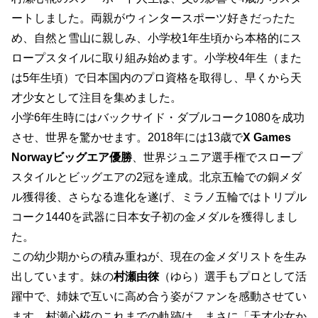
ートしました。両親がウィンタースポーツ好きだったた
め、自然と雪山に親しみ、小学校1年生頃から本格的にス
ロープスタイルに取り組み始めます。小学校4年生（また
は5年生頃）で日本国内のプロ資格を取得し、早くから天
才少女として注目を集めました。
小学6年生時にはバックサイド・ダブルコーク1080を成功
させ、世界を驚かせます。2018年には13歳で
X Games
Norwayビッグエア優勝
、世界ジュニア選手権でスロープ
スタイルとビッグエアの2冠を達成。北京五輪での銅メダ
ル獲得後、さらなる進化を遂げ、ミラノ五輪ではトリプル
コーク1440を武器に日本女子初の金メダルを獲得しまし
た。
この幼少期からの積み重ねが、現在の金メダリストを生み
出しています。妹の
村瀬由徠
（ゆら）選手もプロとして活
躍中で、姉妹で互いに高め合う姿がファンを感動させてい
ます。村瀬心椛のこれまでの軌跡は、まさに「天才少女か