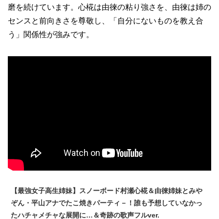
磨を続けています。心椛は由徠の粘り強さを、由徠は姉の
センスと前向きさを尊敬し、「自分にないものを教え合
う」関係性が強みです。
【最強女子高生姉妹】スノーボード村瀬心椛＆由徠姉妹とみや
ぞん・平山アナでたこ焼きパーティ－！誰も予想していなかっ
たハチャメチャな展開に…＆奇跡の歌声フルver.