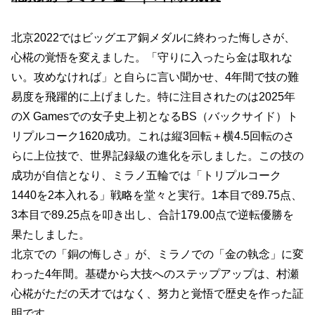
北京2022ではビッグエア銅メダルに終わった悔しさが、
心椛の覚悟を変えました。「守りに入ったら金は取れな
い。攻めなければ」と自らに言い聞かせ、4年間で技の難
易度を飛躍的に上げました。特に注目されたのは2025年
のX Gamesでの女子史上初となるBS（バックサイド）ト
リプルコーク1620成功。これは縦3回転＋横4.5回転のさ
らに上位技で、世界記録級の進化を示しました。この技の
成功が自信となり、ミラノ五輪では「トリプルコーク
1440を2本入れる」戦略を堂々と実行。1本目で89.75点、
3本目で89.25点を叩き出し、合計179.00点で逆転優勝を
果たしました。
北京での「銅の悔しさ」が、ミラノでの「金の執念」に変
わった4年間。基礎から大技へのステップアップは、村瀬
心椛がただの天才ではなく、努力と覚悟で歴史を作った証
明です。