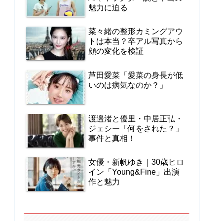
魅力に迫る
菜々緒の整形カミングアウ
トは本当？卒アル写真から
顔の変化を検証
芦田愛菜「愛菜の身長が低
いのは病気なのか？」
渡邉渚と優里・中居正弘・
ジェシー「何をされた？」
事件と真相！
女優・新帆ゆき｜30歳ヒロ
イン「Young&Fine」出演
作と魅力