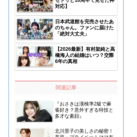
セトリと10周年で見せた神
対応】
日本武道館を完売させたあ
のちゃん。ファンに届けた
「絶対大丈夫」
【2026最新】有村架純と高
橋海人の結婚はいつ？交際
6年の真相
関連記事
『おさきは漢検準2級で麻
雀好き？意外すぎる特技と
多才な素顔』
北川景子の美しさの秘密！