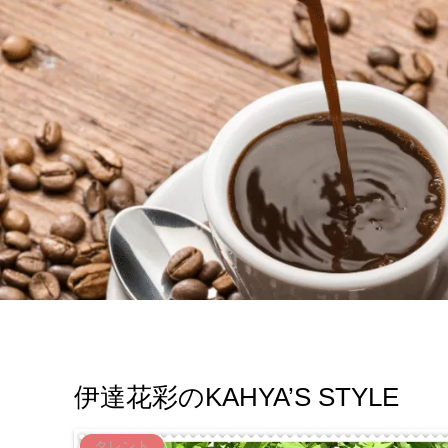
伊達花彩のKAHYA’S STYLE
タレント