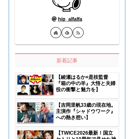
hip_alfalfa
新着記事
【綾瀬はるか×是枝監督
『箱の中の羊』大悟と夫婦
役の衝撃と魅力を】
【吉岡里帆33歳の現在地。
主演作『シャドウワーク』
への熱き想い】
【TWICE2026最新！国立