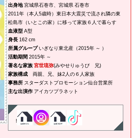
出身地
宮城県石巻市、宮城県 石巻市
2011年（本人5歳時）東日本大震災で流され隣の東
松島市（いとこの家）に移って家族６人で暮らす
血液型
A型
身長
162 cm
所属グループ
いぎなり東北産（2015年 ～ ）
活動期間
2015年 ～
著名な家族
宮世琉弥
(みやせりゅうび 兄)
家族構成
両親、兄、妹2人の６人家族
事務所
スターダストプロモーション仙台営業所
主な出演作
アイカツプラネット
!