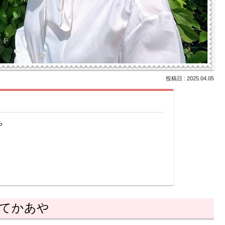
2025.04.05
や
」
だてかあや