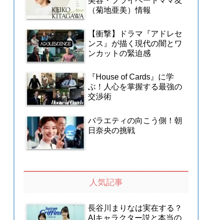
美容・プライベートママ友
（菊地亜美）情報
【衝撃】ドラマ『アドレセ
ンス』が描く現代の闇とワ
ンカットの緊迫感
『House of Cards』に学
ぶ！人心を掌握する最強の
交渉術
バラエティの向こう側！朝
日奈央の挑戦
人気記事
長谷川まりなは実在する？
AIキャラクター説と本当の