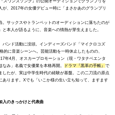
画『スワンズソング』の公開オーディションでグランプリを
が、2017年の女優デビュー時に「まさかあのグランプリ
。
当。サックスやトランペットのオーディションに落ちたのが
」と本人が語るように、音楽への情熱が芽生えました。
、バンド活動に没頭。インディーズバンド「マイクロコズ
本格的に音楽シーンへ。芸能活動を一時休止したものの、
2017年4月、オスカープロモーション（現・ワタナベエンタ
ほなみ」名義で女優業を本格再開。
ドラマ『黒革の手帳』
で
ましたが、実は中学生時代の経験が基盤。この二刀流の原点
にあります。Xでも「いこか様の生い立ち知って、ますます
。
加入のきっかけと代表曲