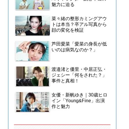
魅力に迫る
菜々緒の整形カミングアウ
トは本当？卒アル写真から
顔の変化を検証
芦田愛菜「愛菜の身長が低
いのは病気なのか？」
渡邉渚と優里・中居正弘・
ジェシー「何をされた？」
事件と真相！
女優・新帆ゆき｜30歳ヒロ
イン「Young&Fine」出演
作と魅力