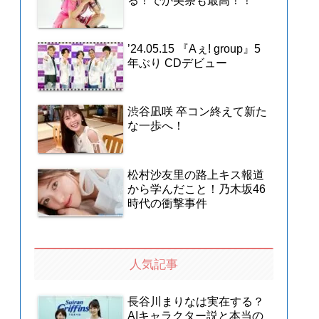
る！でか美祭も最高！！
’24.05.15 『Aぇ! group』5
年ぶり CDデビュー
渋谷凪咲 卒コン終えて新た
な一歩へ！
松村沙友里の路上キス報道
から学んだこと！乃木坂46
時代の衝撃事件
人気記事
長谷川まりなは実在する？
AIキャラクター説と本当の