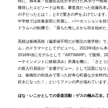
特に、脚本家・佐藤佐吉氏が手がけたJKホラー映
獲得したエピソードは有名。審査員だった佐藤氏本人
の子だったとは！」とXで驚きの声を上げています
中学校では吹奏楽部に所属し、パーカッションを担
ドラムへの転機で、「落ちた悔しさから叩き始めた
高校は板橋高校（偏差値不明だが都立の進学校）で
ム」のドラマーとしてデビューし、2013年頃から
2016年頃にモデルとして『ARTWARP』で復帰。
ーテインメントに移籍済み）所属を機に、「さとう
の新入行員役が「女優デビュー」として話題になり
は、板橋区の街並みで育った好奇心旺盛な少女時代
好きになった！」というファンの声が溢れています
ほな・いこかとしての音楽活動：ゲスの極み乙女。