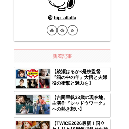
hip_alfalfa
新着記事
【綾瀬はるか×是枝監督
『箱の中の羊』大悟と夫婦
役の衝撃と魅力を】
【吉岡里帆33歳の現在地。
主演作『シャドウワーク』
への熱き想い】
【TWICE2026最新！国立