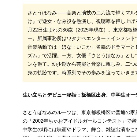
さとうほなみ――音楽と演技の二刀流で輝くマルチ
け』で遊女・なみ役を熱演し、視聴率を押し上げる
月22日生まれの36歳（2025年現在）。東京都
ー。所属事務所はワタナベエンターテインメント
音楽活動では「ほな・いこか」名義のドラマーと
ズム」で活躍。一方、女優「さとうほなみ」として
ンを魅了。幼少期から芸能と音楽に親しみ、二つ
身の軌跡です。時系列でその歩みを追っていきま
生い立ちとデビュー秘話：板橋区出身、中学生オー
さとうほなみのルーツは、東京都板橋区の普通の家
の「2002年ちゃおアイドルガールコンテスト」で
中学生の頃には映画やドラマ、舞台、雑誌出演をこ