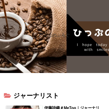
ひっぷのぶろぐ
ジャーナリスト
伊藤詩織＃MeToo｜ジャーナリ